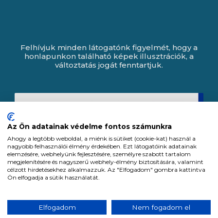
Felhívjuk minden látogatónk figyelmét, hogy a
honlapunkon található képek illusztrációk, a
változtatás jogát fenntartjuk.
Az Ön adatainak védelme fontos számunkra
Ahogy a legtöbb weboldal, a miénk is sütiket (cookie-kat) használ a
nagyobb felhasználói élmény érdekében. Ezt látogatóink adatainak
elemzésére, webhelyünk fejlesztésére, személyre szabott tartalom
megjelenítésére és nagyszerű webhely-élmény biztosítására, valamint
célzott hirdetésekhez alkalmazzuk. Az "Elfogadom" gombra kattintva
Ön elfogadja a sütik használatát.
Expert Zrt. © 1991 -
2026
.
Elfogadom
Nem fogadom el
Minden jog fenntartva. All rights reserved.