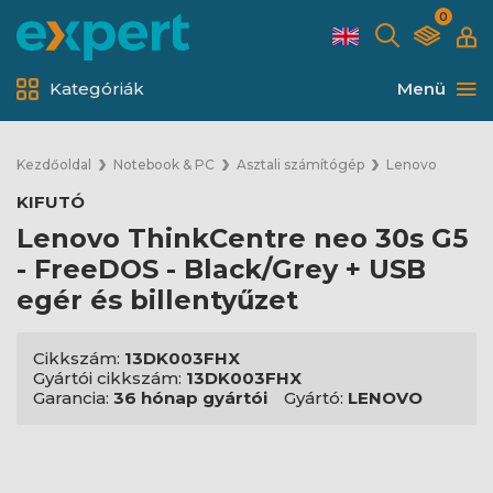
0
Kategóriák
Menü
Kezdőoldal
Notebook & PC
Asztali számítógép
Lenovo
KIFUTÓ
Lenovo ThinkCentre neo 30s G5
- FreeDOS - Black/Grey + USB
egér és billentyűzet
Cikkszám:
13DK003FHX
Gyártói cikkszám:
13DK003FHX
Garancia:
36 hónap gyártói
Gyártó:
LENOVO