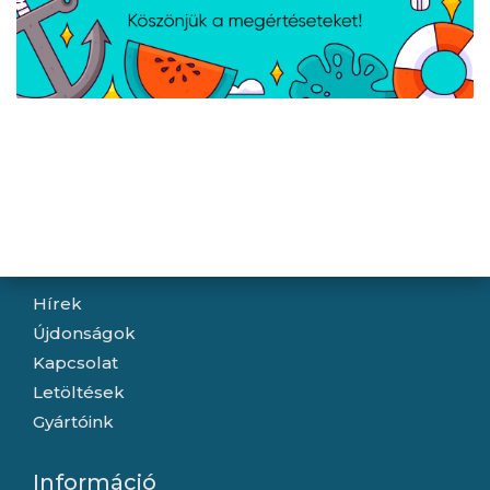
Lenovo Desktop TC neo
Lenovo ThinkCentre neo
50q G6 - FreeDOS -
50q G5 - FreeDOS -
Black + USB egér és
Black + USB egér és
billentyűzet
billentyűzet
Navigáció
Hírek
Újdonságok
Kapcsolat
Letöltések
Gyártóink
Információ