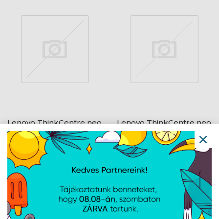
Lenovo ThinkCentre neo
Lenovo ThinkCentre neo
55q G6 - FreeDOS -
55s G6 - FreeDOS -
Black + USB egér és
Black + USB egér és
billentyűzet
billentyűzet