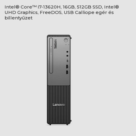
Intel® Core™ i7-13620H, 16GB, 512GB SSD, Intel®
UHD Graphics, FreeDOS, USB Calliope egér és
billentyűzet