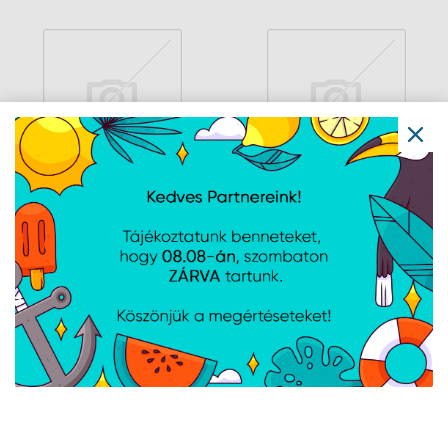
billentyűzet
billentyűzet
Lenovo Desktop TC neo
Lenovo ThinkCentre neo
50q G6 - FreeDOS -
50q G5 - FreeDOS -
Black + USB egér és
Black + USB egér és
billentyűzet
billentyűzet
Navigáció
Hírek