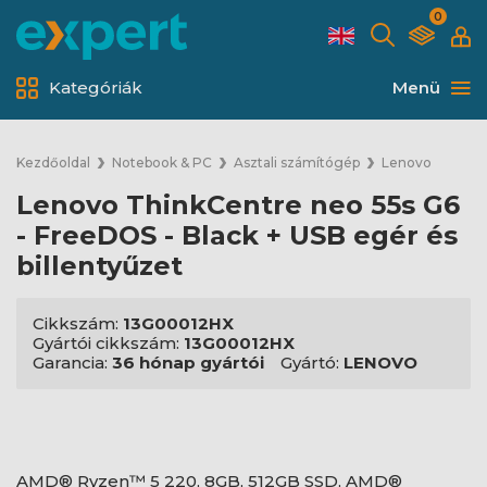
0
Kategóriák
Menü
Kezdőoldal
Notebook & PC
Asztali számítógép
Lenovo
Lenovo ThinkCentre neo 55s G6
- FreeDOS - Black + USB egér és
billentyűzet
Cikkszám:
13G00012HX
Gyártói cikkszám:
13G00012HX
Garancia:
36 hónap gyártói
Gyártó:
LENOVO
AMD® Ryzen™ 5 220, 8GB, 512GB SSD, AMD®