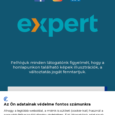
Felhívjuk minden látogatónk figyelmét, hogy a
honlapunkon található képek illusztrációk, a
változtatás jogát fenntartjuk.
Az Ön adatainak védelme fontos számunkra
Ahogy a legtöbb weboldal, a miénk is sütiket (cookie-kat) használ a
nagyobb felhasználói élmény érdekében. Ezt látogatóink adatainak