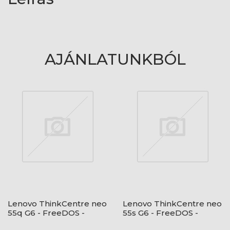
AJÁNLATUNKBÓL
Lenovo ThinkCentre neo
Lenovo ThinkCentre neo
55q G6 - FreeDOS -
55s G6 - FreeDOS -
Black + USB egér és
Black + USB egér és