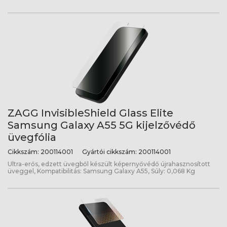
ZAGG InvisibleShield Glass Elite
Samsung Galaxy A55 5G kijelzővédő
üvegfólia
Cikkszám:
200114001
Gyártói cikkszám:
200114001
Ultra-erős, edzett üvegből készült képernyővédő újrahasznosított
üveggel, Kompatibilitás: Samsung Galaxy A55, Súly: 0,068 Kg