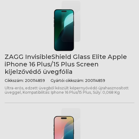
ZAGG InvisibleShield Glass Elite Apple
iPhone 16 Plus/15 Plus Screen
kijelzővédő üvegfólia
Cikkszám:
200114859
Gyártói cikkszám:
200114859
Ultra-erős, edzett üvegből készült képernyővédő újrahasznosított
üveggel, Kompatibilitás: Iphone 16 Plus/15 Plus, Súly: 0,068 Kg