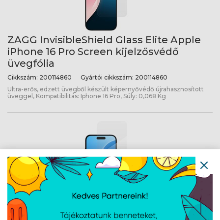
ZAGG InvisibleShield Glass Elite Apple
iPhone 16 Pro Screen kijelzősvédő
üvegfólia
Cikkszám:
200114860
Gyártói cikkszám:
200114860
Ultra-erős, edzett üvegből készült képernyővédő újrahasznosított
üveggel, Kompatibilitás: Iphone 16 Pro, Súly: 0,068 Kg
ZAGG InvisibleShield Glass Elite Apple