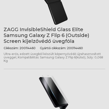
ZAGG InvisibleShield Glass Elite
Samsung Galaxy Z Flip 6 (Outside)
Screen kijelzővédő üvegfóla
Cikkszám:
200114460
Gyártói cikkszám:
200114460
Ultra-erős, edzett üvegből készült képernyővédő újrahasznosított
üveggel, Kompatibilitás: Samsung Galaxy Z Flip 6(külső), Súly: 0,068
Kg