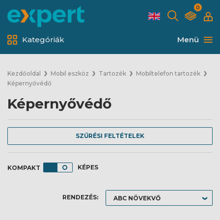
0
Kategóriák
Menü
Kezdőoldal
Mobil eszköz
Tartozék
Mobiltelefon tartozék
Képernyővédő
Képernyővédő
SZŰRÉSI FELTÉTELEK
KÉPES
RENDEZÉS: