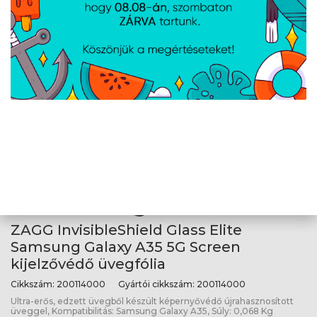
iPhone 16/15 Screen kijelzővédő
üvegfólia
Cikkszám:
200114858
Gyártói cikkszám:
200114858
Ultra-erős, edzett üvegből készült képernyővédő újrahasznosított
üveggel, Kompatibilitás: Iphone 16/15, Súly: 0,045 Kg
ZAGG InvisibleShield Glass Elite
Samsung Galaxy A35 5G Screen
kijelzővédő üvegfólia
Cikkszám:
200114000
Gyártói cikkszám:
200114000
Ultra-erős, edzett üvegből készült képernyővédő újrahasznosított
üveggel, Kompatibilitás: Samsung Galaxy A35, Súly: 0,068 Kg