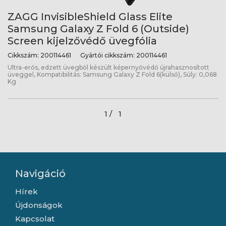
ZAGG InvisibleShield Glass Elite
Samsung Galaxy Z Fold 6 (Outside)
Screen kijelzővédő üvegfólia
Cikkszám:
200114461
Gyártói cikkszám:
200114461
Ultra-erős, edzett üvegből készült képernyővédő újrahasznosított
üveggel, Kompatibilitás: Samsung Galaxy Z Fold 6(külső), Súly: 0,068
Kg
1 /
1
Navigáció
Hírek
Újdonságok
Kapcsolat