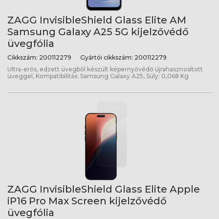
ZAGG InvisibleShield Glass Elite AM
Samsung Galaxy A25 5G kijelzővédő
üvegfólia
Cikkszám:
200112279
Gyártói cikkszám:
200112279
Ultra-erős, edzett üvegből készült képernyővédő újrahasznosított
üveggel, Kompatibilitás: Samsung Galaxy A25, Súly: 0,068 Kg
ZAGG InvisibleShield Glass Elite Apple
iP16 Pro Max Screen kijelzővédő
üvegfólia