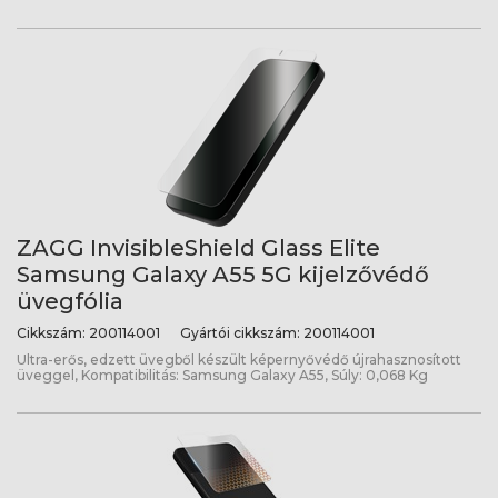
ZAGG InvisibleShield Glass Elite
Samsung Galaxy A55 5G kijelzővédő
üvegfólia
Cikkszám:
200114001
Gyártói cikkszám:
200114001
Ultra-erős, edzett üvegből készült képernyővédő újrahasznosított
üveggel, Kompatibilitás: Samsung Galaxy A55, Súly: 0,068 Kg