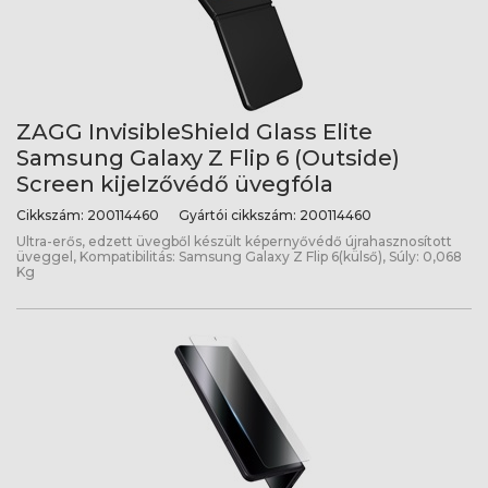
ZAGG InvisibleShield Glass Elite
Samsung Galaxy Z Flip 6 (Outside)
Screen kijelzővédő üvegfóla
Cikkszám:
200114460
Gyártói cikkszám:
200114460
Ultra-erős, edzett üvegből készült képernyővédő újrahasznosított
üveggel, Kompatibilitás: Samsung Galaxy Z Flip 6(külső), Súly: 0,068
Kg