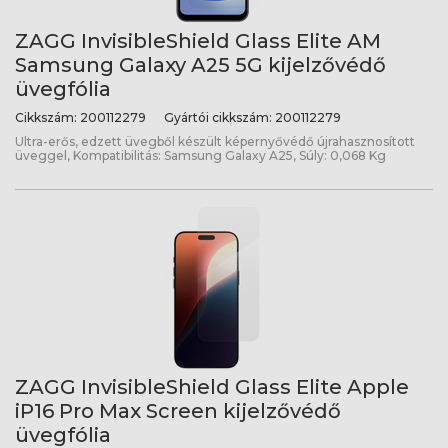
ZAGG InvisibleShield Glass Elite AM
Samsung Galaxy A25 5G kijelzővédő
üvegfólia
Cikkszám:
200112279
Gyártói cikkszám:
200112279
Ultra-erős, edzett üvegből készült képernyővédő újrahasznosított
üveggel, Kompatibilitás: Samsung Galaxy A25, Súly: 0,068 Kg
ZAGG InvisibleShield Glass Elite Apple
iP16 Pro Max Screen kijelzővédő
üvegfólia