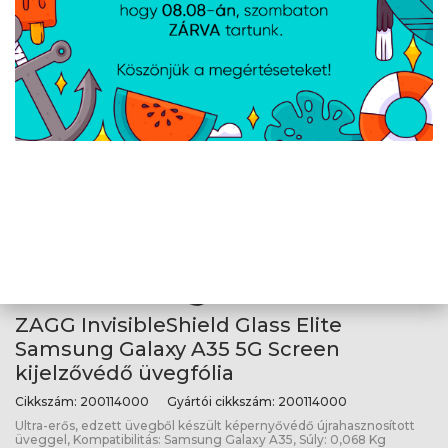
iPhone 16/15 Screen kijelzővédő
üvegfólia
Cikkszám:
200114858
Gyártói cikkszám:
200114858
Ultra-erős, edzett üvegből készült képernyővédő újrahasznosított
üveggel, Kompatibilitás: Iphone 16/15, Súly: 0,045 Kg
ZAGG InvisibleShield Glass Elite
Samsung Galaxy A35 5G Screen
kijelzővédő üvegfólia
Cikkszám:
200114000
Gyártói cikkszám:
200114000
Ultra-erős, edzett üvegből készült képernyővédő újrahasznosított
üveggel, Kompatibilitás: Samsung Galaxy A35, Súly: 0,068 Kg