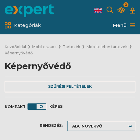
0
Kategóriák
Menü
Kezdőoldal
Mobil eszköz
Tartozék
Mobiltelefon tartozék
Képernyővédő
Képernyővédő
SZŰRÉSI FELTÉTELEK
KÉPES
RENDEZÉS: