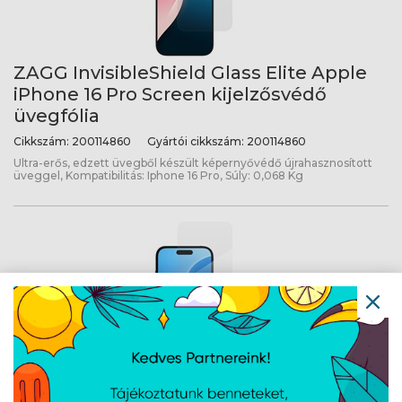
ZAGG InvisibleShield Glass Elite Apple
iPhone 16 Pro Screen kijelzősvédő
üvegfólia
Cikkszám:
200114860
Gyártói cikkszám:
200114860
Ultra-erős, edzett üvegből készült képernyővédő újrahasznosított
üveggel, Kompatibilitás: Iphone 16 Pro, Súly: 0,068 Kg
ZAGG InvisibleShield Glass Elite Apple