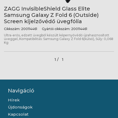
ZAGG InvisibleShield Glass Elite
Samsung Galaxy Z Fold 6 (Outside)
Screen kijelzővédő üvegfólia
Cikkszám:
200114461
Gyártói cikkszám:
200114461
Ultra-erős, edzett üvegből készült képernyővédő újrahasznosított
üveggel, Kompatibilitás: Samsung Galaxy Z Fold 6(külső), Súly: 0,068
Kg
1 /
1
Navigáció
Hírek
Újdonságok
Kapcsolat