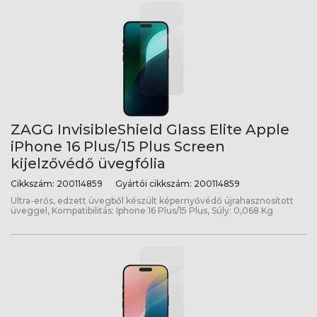
ZAGG InvisibleShield Glass Elite Apple
iPhone 16 Plus/15 Plus Screen
kijelzővédő üvegfólia
Cikkszám:
200114859
Gyártói cikkszám:
200114859
Ultra-erős, edzett üvegből készült képernyővédő újrahasznosított
üveggel, Kompatibilitás: Iphone 16 Plus/15 Plus, Súly: 0,068 Kg