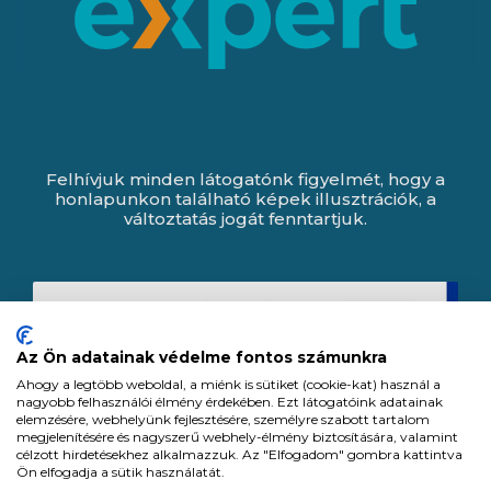
Felhívjuk minden látogatónk figyelmét, hogy a
honlapunkon található képek illusztrációk, a
változtatás jogát fenntartjuk.
Az Ön adatainak védelme fontos számunkra
Ahogy a legtöbb weboldal, a miénk is sütiket (cookie-kat) használ a
nagyobb felhasználói élmény érdekében. Ezt látogatóink adatainak
elemzésére, webhelyünk fejlesztésére, személyre szabott tartalom
megjelenítésére és nagyszerű webhely-élmény biztosítására, valamint
célzott hirdetésekhez alkalmazzuk. Az "Elfogadom" gombra kattintva
Ön elfogadja a sütik használatát.