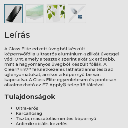
Leírás
A Glass Elite edzett üvegből készült
képernyőfólia ultraerős alumínium-szilikát üveggel
védi Önt, amely a tesztek szerint akár 5x erősebb,
mint a hagyományos üvegből készült fóliák. A
ClearPrint™ felületkezelés láthatatlanná teszi az
ujjlenyomatokat, amikor a képernyő be van
kapcsolva. A Glass Elite egyenletesen és pontosan
alkalmazható az EZ Apply® telepítő tálcával.
Tulajdonságok
Ultra-erős
Karcállóság
Tiszta, maszatolásmentes képernyő
Antimikrobiális kezelés