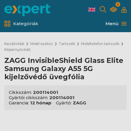
0
Kategóriák
Menü
Kezdőoldal
Mobil eszköz
Tartozék
Mobiltelefon tartozék
Képernyővédő
ZAGG InvisibleShield Glass Elite
Samsung Galaxy A55 5G
kijelzővédő üvegfólia
Cikkszám:
200114001
Gyártói cikkszám:
200114001
Garancia:
12 hónap
Gyártó:
ZAGG