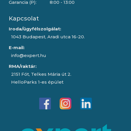
Garancia (P):
8:00 - 13:00
Kapcsolat
Iroda/ügyfélszolgálat:
1043 Budapest, Aradi utca 16-20.
E-mail:
info@expert.hu
RMA/raktár:
2151 Fót, Telkes Mária út 2.
HelloParks 1-es épület