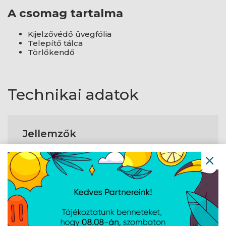
A csomag tartalma
Kijelzővédő üvegfólia
Telepítő tálca
Törlőkendő
Technikai adatok
Jellemzők
Kompatibilis
A55 5G
eszköz típusa
Márka
Samsung
kompatibilitás