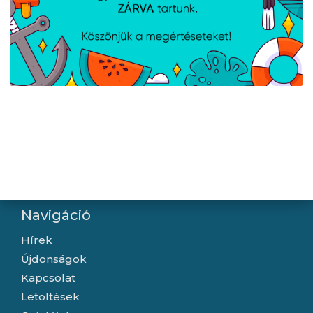
Kialakítás
Termék színe
Átlátszó
Anyag
Alumínium-szilikát
A weboldalon esetlegesen előforduló elektronikus feltöltési,
technikai hibákért felelősséget nem vállalunk.
Navigáció
Hírek
Újdonságok
Kapcsolat
Letöltések