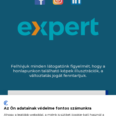
Felhívjuk minden látogatónk figyelmét, hogy a
honlapunkon található képek illusztrációk, a
változtatás jogát fenntartjuk.
Az Ön adatainak védelme fontos számunkra
Ahogy a legtöbb weboldal, a miénk is sütiket (cookie-kat) használ a