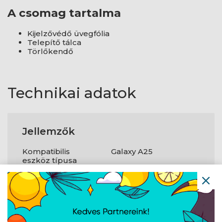
A csomag tartalma
Kijelzővédő üvegfólia
Telepítő tálca
Törlőkendő
Technikai adatok
Jellemzők
Kompatibilis
Galaxy A25
eszköz típusa
Márka
Samsung
kompatibilitás
Max. kompatibilis
6,5 "
képernyőméret