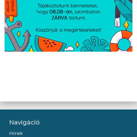
Kialakítás
Termék színe
Átlátszó
Anyag
Alumínium-
szilikát;Edzett
üveg
A weboldalon esetlegesen előforduló elektronikus feltöltési,
technikai hibákért felelősséget nem vállalunk.
Navigáció
Hírek