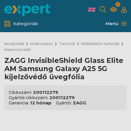
0
Kategóriák
Menü
Kezdőoldal
Mobil eszköz
Tartozék
Mobiltelefon tartozék
Képernyővédő
ZAGG InvisibleShield Glass Elite
AM Samsung Galaxy A25 5G
kijelzővédő üvegfólia
Cikkszám:
200112279
Gyártói cikkszám:
200112279
Garancia:
12 hónap
Gyártó:
ZAGG