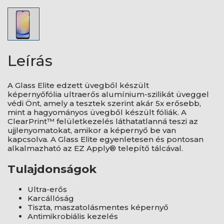
Leírás
A Glass Elite edzett üvegből készült
képernyőfólia ultraerős alumínium-szilikát üveggel
védi Önt, amely a tesztek szerint akár 5x erősebb,
mint a hagyományos üvegből készült fóliák. A
ClearPrint™ felületkezelés láthatatlanná teszi az
ujjlenyomatokat, amikor a képernyő be van
kapcsolva. A Glass Elite egyenletesen és pontosan
alkalmazható az EZ Apply® telepítő tálcával.
Tulajdonságok
Ultra-erős
Karcállóság
Tiszta, maszatolásmentes képernyő
Antimikrobiális kezelés