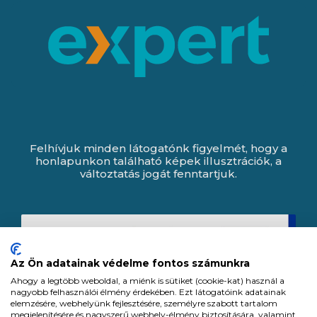
Felhívjuk minden látogatónk figyelmét, hogy a
honlapunkon található képek illusztrációk, a
változtatás jogát fenntartjuk.
Az Ön adatainak védelme fontos számunkra
Ahogy a legtöbb weboldal, a miénk is sütiket (cookie-kat) használ a
nagyobb felhasználói élmény érdekében. Ezt látogatóink adatainak
elemzésére, webhelyünk fejlesztésére, személyre szabott tartalom
megjelenítésére és nagyszerű webhely-élmény biztosítására, valamint