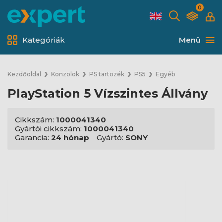
0
Kategóriák
Menü
Kezdőoldal
Konzolok
PS tartozék
PS5
Egyéb
PlayStation 5 Vízszintes Állvány
Cikkszám:
1000041340
Gyártói cikkszám:
1000041340
Garancia:
24 hónap
Gyártó:
SONY