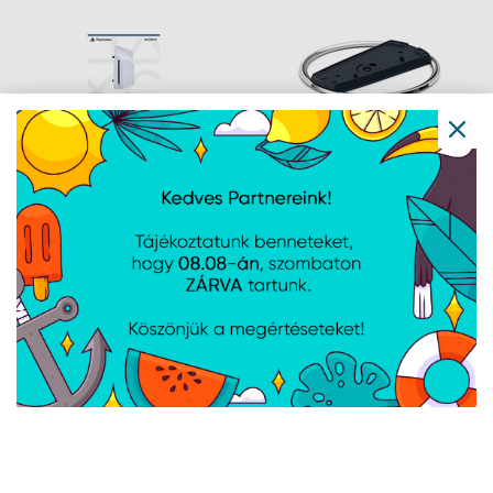
PlayStation 5 Digital
PlayStation 5 Vízszintes
optikai meghajtó
Állvány
Navigáció
Hírek
Újdonságok
Kapcsolat