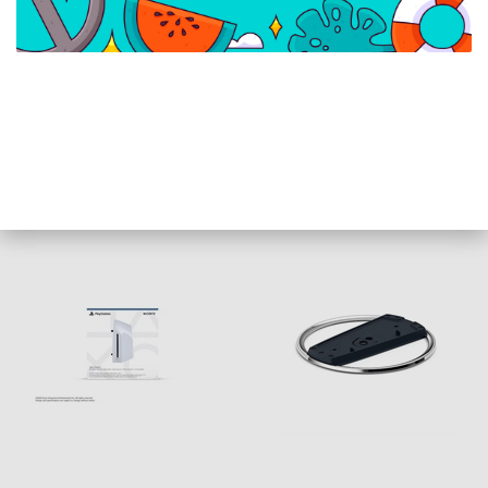
PlayStation 5 DualSense
PlayStation Dualsense
Edge Kontroller
töltőállomás
Karmodul