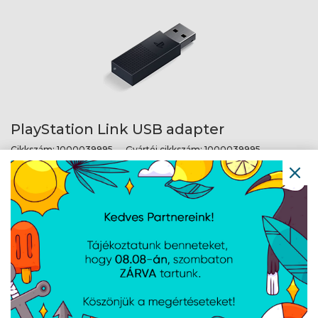
PlayStation Link USB adapter
Cikkszám:
1000039995
Gyártói cikkszám:
1000039995
1 /
1
AJÁNLATUNKBÓL