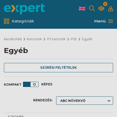
0
Kategóriák
Menü
Kezdőoldal
Konzolok
PS tartozék
PS5
Egyéb
Egyéb
SZŰRÉSI FELTÉTELEK
KÉPES
RENDEZÉS:
6 TERMÉK