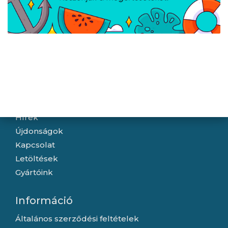
PlayStation 5 Digital
PlayStation 5 Vízszintes
optikai meghajtó
Állvány
Navigáció
Hírek
Újdonságok
Kapcsolat
Letöltések
Gyártóink
Információ
Általános szerződési feltételek