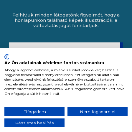
Felhívjuk minden látogatónk figyelmét, hogy a
honlapunkon található képek illusztrációk, a
változtatás jogát fenntartjuk.
Az Ön adatainak védelme fontos számunkra
Ahogy a legtöbb weboldal, a miénk is sütiket (cookie-kat) használ a
nagyobb felhasználói élmény érdekében. Ezt látogatóink adatainak
elemzésére, webhelyünk fejlesztésére, személyre szabott tartalom
megjelenítésére és nagyszerű webhely-élmény biztosítására, valamint
célzott hirdetésekhez alkalmazzuk. Az "Elfogadom" gombra kattintva
Ön elfogadja a sütik használatát.
Expert Zrt. © 1991 -
2026
.
Elfogadom
Nem fogadom el
Minden jog fenntartva. All rights reserved.
Részletes beállítás
Tervezte és készítette:
Vision-Software, az Octopus 8 ERP forgalmazója.