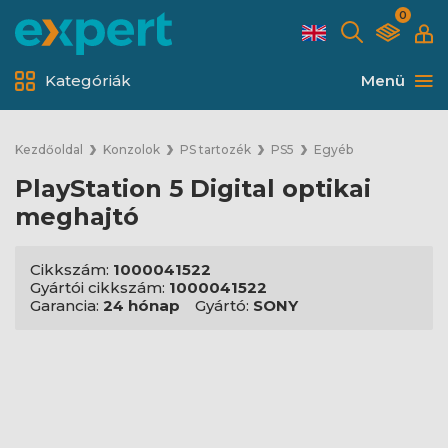
0
Kategóriák
Menü
Kezdőoldal
Konzolok
PS tartozék
PS5
Egyéb
PlayStation 5 Digital optikai
meghajtó
Cikkszám:
1000041522
Gyártói cikkszám:
1000041522
Garancia:
24 hónap
Gyártó:
SONY