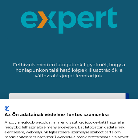
Felhívjuk minden látogatónk figyelmét, hogy a
honlapunkon található képek illusztrációk, a
változtatás jogát fenntartjuk.
Az Ön adatainak védelme fontos számunkra
Ahogy a legtöbb weboldal, a miénk is sütiket (cookie-kat) használ a
nagyobb felhasználói élmény érdekében. Ezt látogatóink adatainak
elemzésére, webhelyünk fejlesztésére, személyre szabott tartalom
megjelenítésére és nagyszerű webhely-élmény biztosítására, valamint