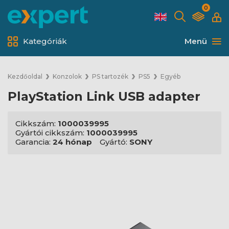
0
Kategóriák
Menü
Kezdőoldal
Konzolok
PS tartozék
PS5
Egyéb
PlayStation Link USB adapter
Cikkszám:
1000039995
Gyártói cikkszám:
1000039995
Garancia:
24 hónap
Gyártó:
SONY