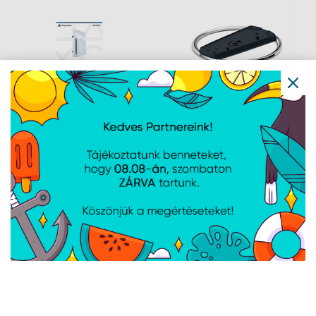
PlayStation 5 Digital
PlayStation 5 Vízszintes
optikai meghajtó
Állvány
Navigáció
Hírek
Újdonságok
Kapcsolat