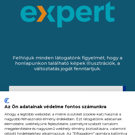
Felhívjuk minden látogatónk figyelmét, hogy a
honlapunkon található képek illusztrációk, a
változtatás jogát fenntartjuk.
Az Ön adatainak védelme fontos számunkra
Ahogy a legtöbb weboldal, a miénk is sütiket (cookie-kat) használ a
nagyobb felhasználói élmény érdekében. Ezt látogatóink adatainak
elemzésére, webhelyünk fejlesztésére, személyre szabott tartalom
megjelenítésére és nagyszerű webhely-élmény biztosítására, valamint
célzott hirdetésekhez alkalmazzuk. Az "Elfogadom" gombra kattintva