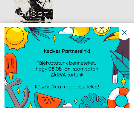
Ghost Dir Cut -
Remaster (PS5)/EAS
Navigáció
Hírek
Újdonságok
Kapcsolat