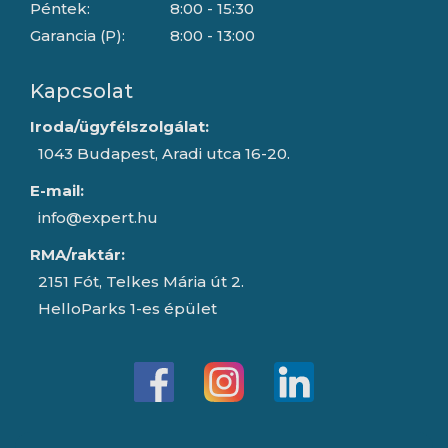
Péntek:
8:00 - 15:30
Garancia (P):
8:00 - 13:00
Kapcsolat
Iroda/ügyfélszolgálat:
1043 Budapest, Aradi utca 16-20.
E-mail:
info@expert.hu
RMA/raktár:
2151 Fót, Telkes Mária út 2.
HelloParks 1-es épület