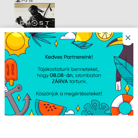
Ghost Dir Cut -
Remaster (PS5)/EAS
Navigáció
Hírek
Újdonságok