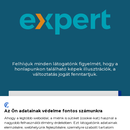
Felhívjuk minden látogatónk figyelmét, hogy a
honlapunkon található képek illusztrációk, a
változtatás jogát fenntartjuk.
Az Ön adatainak védelme fontos számunkra
Ahogy a legtöbb weboldal, a miénk is sütiket (cookie-kat) használ a
nagyobb felhasználói élmény érdekében. Ezt látogatóink adatainak
elemzésére, webhelyünk fejlesztésére, személyre szabott tartalom