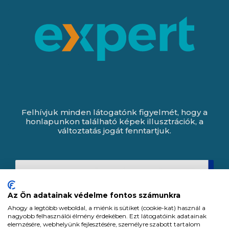
Felhívjuk minden látogatónk figyelmét, hogy a
honlapunkon található képek illusztrációk, a
változtatás jogát fenntartjuk.
Az Ön adatainak védelme fontos számunkra
Ahogy a legtöbb weboldal, a miénk is sütiket (cookie-kat) használ a
nagyobb felhasználói élmény érdekében. Ezt látogatóink adatainak
elemzésére, webhelyünk fejlesztésére, személyre szabott tartalom