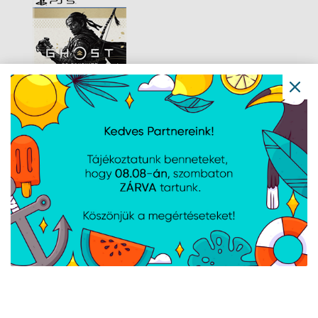
Ghost Dir Cut -
Remaster (PS5)/EAS
Navigáció
Hírek
Újdonságok