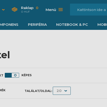
Raklap
0
Menü
0 HUF
MPONENS
PERIFÉRIA
NOTEBOOK & PC
MOBI
tel
KÉPES
MÉK
TALÁLAT/OLDAL: