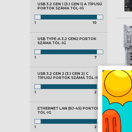
USB 3.2 GEN 1 (3.1 GEN 1) A TÍPUSÚ
PORTOK SZÁMA
TÓL-IG
1
10
USB TYPE-A 3.2 GEN2 PORTOK
SZÁMA
TÓL-IG
1
7
USB 3.2 GEN 2 (3.1 GEN 2) C
TÍPUSÚ PORTOK SZÁMA
TÓL-IG
EL
1
2
ETHERNET LAN (RJ-45) PORTOK
TÓL-IG
1
2