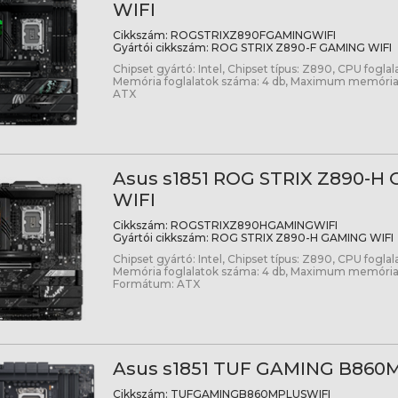
WIFI
Cikkszám:
ROGSTRIXZ890FGAMINGWIFI
Gyártói cikkszám:
ROG STRIX Z890-F GAMING WIFI
Chipset gyártó: Intel, Chipset típus: Z890, CPU foglala
Memória foglalatok száma: 4 db, Maximum memória
ATX
Asus s1851 ROG STRIX Z890-H
WIFI
Cikkszám:
ROGSTRIXZ890HGAMINGWIFI
Gyártói cikkszám:
ROG STRIX Z890-H GAMING WIFI
Chipset gyártó: Intel, Chipset típus: Z890, CPU foglala
Memória foglalatok száma: 4 db, Maximum memória:
Formátum: ATX
Asus s1851 TUF GAMING B860M
Cikkszám:
TUFGAMINGB860MPLUSWIFI