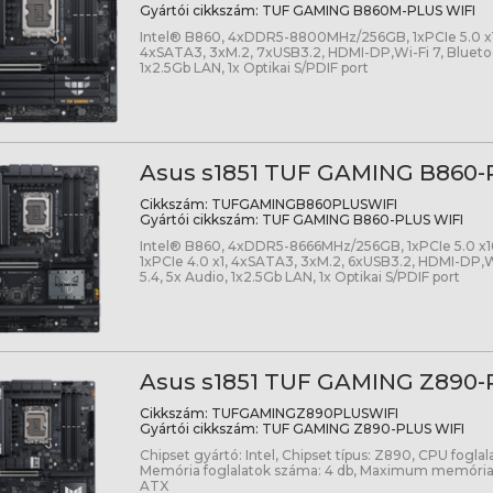
Gyártói cikkszám:
TUF GAMING B860M-PLUS WIFI
Intel® B860, 4xDDR5-8800MHz/256GB, 1xPCIe 5.0 x16
4xSATA3, 3xM.2, 7xUSB3.2, HDMI-DP,Wi-Fi 7, Bluetoo
1x2.5Gb LAN, 1x Optikai S/PDIF port
Asus s1851 TUF GAMING B860-
Cikkszám:
TUFGAMINGB860PLUSWIFI
Gyártói cikkszám:
TUF GAMING B860-PLUS WIFI
Intel® B860, 4xDDR5-8666MHz/256GB, 1xPCIe 5.0 x16,
1xPCIe 4.0 x1, 4xSATA3, 3xM.2, 6xUSB3.2, HDMI-DP,W
5.4, 5x Audio, 1x2.5Gb LAN, 1x Optikai S/PDIF port
Asus s1851 TUF GAMING Z890-
Cikkszám:
TUFGAMINGZ890PLUSWIFI
Gyártói cikkszám:
TUF GAMING Z890-PLUS WIFI
Chipset gyártó: Intel, Chipset típus: Z890, CPU foglala
Memória foglalatok száma: 4 db, Maximum memória
ATX