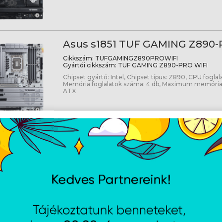
Asus s1851 TUF GAMING Z890-
Cikkszám:
TUFGAMINGZ890PROWIFI
Gyártói cikkszám:
TUF GAMING Z890-PRO WIFI
Chipset gyártó: Intel, Chipset típus: Z890, CPU foglala
Memória foglalatok száma: 4 db, Maximum memória
ATX
1
2
ŐZŐ