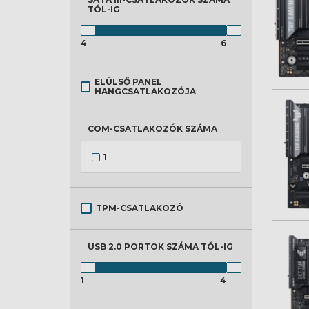
TÓL-IG
4
6
ELÜLSŐ PANEL
HANGCSATLAKOZÓJA
COM-CSATLAKOZÓK SZÁMA
1
TPM-CSATLAKOZÓ
USB 2.0 PORTOK SZÁMA
TÓL-IG
1
4