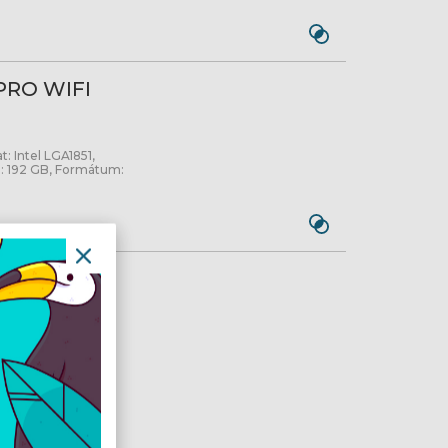
PRO WIFI
t: Intel LGA1851,
: 192 GB, Formátum:
3