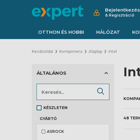
Bejelentkezés
& Regisztráció
OTTHON ÉS HOBBI
HÁLÓZAT
KO
Kezdőoldal
Komponens
Alaplap
Intel
In
ÁLTALÁNOS
KÉSZLETEN
48 TER
GYÁRTÓ
ASROCK