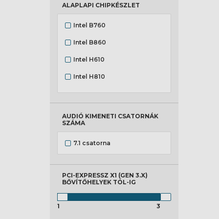
ALAPLAPI CHIPKÉSZLET
Intel B760
Intel B860
Intel H610
Intel H810
Intel Z790
Intel Z890
AUDIÓ KIMENETI CSATORNÁK
SZÁMA
7.1 csatorna
PCI-EXPRESSZ X1 (GEN 3.X)
BŐVÍTŐHELYEK
TÓL-IG
1
3