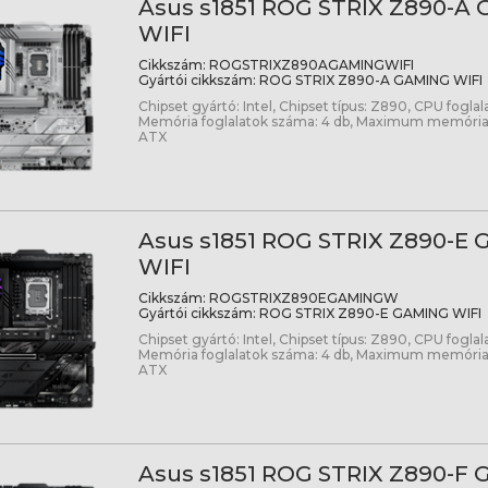
Asus s1851 ROG STRIX Z890-A
WIFI
Cikkszám:
ROGSTRIXZ890AGAMINGWIFI
Gyártói cikkszám:
ROG STRIX Z890-A GAMING WIFI
Chipset gyártó: Intel, Chipset típus: Z890, CPU foglala
Memória foglalatok száma: 4 db, Maximum memória
ATX
Asus s1851 ROG STRIX Z890-E
WIFI
Cikkszám:
ROGSTRIXZ890EGAMINGW
Gyártói cikkszám:
ROG STRIX Z890-E GAMING WIFI
Chipset gyártó: Intel, Chipset típus: Z890, CPU foglala
Memória foglalatok száma: 4 db, Maximum memória
ATX
Asus s1851 ROG STRIX Z890-F