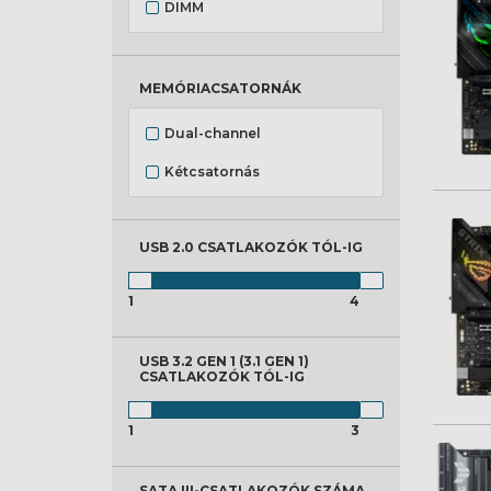
DIMM
MEMÓRIACSATORNÁK
Dual-channel
Kétcsatornás
USB 2.0 CSATLAKOZÓK
TÓL-IG
1
4
USB 3.2 GEN 1 (3.1 GEN 1)
CSATLAKOZÓK
TÓL-IG
1
3
SATA III-CSATLAKOZÓK SZÁMA