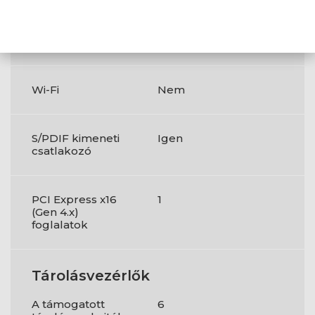
VGA (D-Sub)
1
portok száma
Wi-Fi
Nem
S/PDIF kimeneti
Igen
csatlakozó
PCI Express x16
1
(Gen 4.x)
foglalatok
Tárolásvezérlők
A támogatott
6