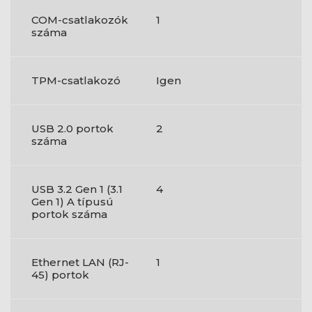
COM-csatlakozók
1
száma
TPM-csatlakozó
Igen
USB 2.0 portok
2
száma
USB 3.2 Gen 1 (3.1
4
Gen 1) A típusú
portok száma
Ethernet LAN (RJ-
1
45) portok