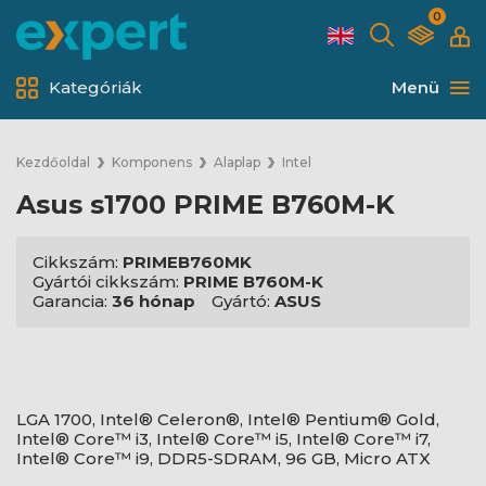
0
Kategóriák
Menü
Kezdőoldal
Komponens
Alaplap
Intel
Asus s1700 PRIME B760M-K
Cikkszám:
PRIMEB760MK
Gyártói cikkszám:
PRIME B760M-K
Garancia:
36 hónap
Gyártó:
ASUS
LGA 1700, Intel® Celeron®, Intel® Pentium® Gold,
Intel® Core™ i3, Intel® Core™ i5, Intel® Core™ i7,
Intel® Core™ i9, DDR5-SDRAM, 96 GB, Micro ATX