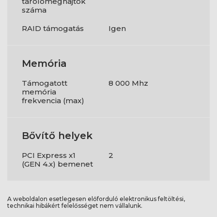
tárolómeghajtók
száma
RAID támogatás
Igen
Memória
Támogatott
8 000 Mhz
memória
frekvencia (max)
Bővítő helyek
PCI Express x1
2
(GEN 4.x) bemenet
A weboldalon esetlegesen előforduló elektronikus feltöltési,
technikai hibákért felelősséget nem vállalunk.