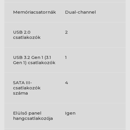
Memóriacsatornák
Dual-channel
USB 2.0
2
csatlakozók
USB 3.2 Gen 1 (3.1
1
Gen 1) csatlakozók
SATA III-
4
csatlakozók
száma
Elülső panel
Igen
hangcsatlakozója