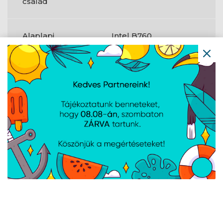
család
Alaplapi
Intel B760
chipkészlet
Audió kimeneti
7.1 csatorna
csatornák száma
RAID-szintek
0;1;5;10
M.2 (M) rések
2
száma
RGB LED tűfejes
Igen
csatlakozó