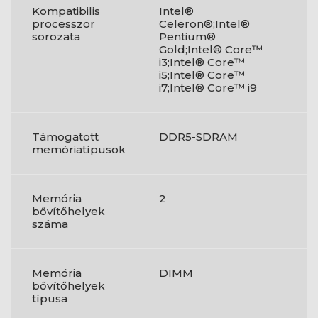
Kompatibilis
Intel®
processzor
Celeron®;Intel®
sorozata
Pentium®
Gold;Intel® Core™
i3;Intel® Core™
i5;Intel® Core™
i7;Intel® Core™ i9
Támogatott
DDR5-SDRAM
memóriatípusok
Memória
2
bővítőhelyek
száma
Memória
DIMM
bővítőhelyek
típusa