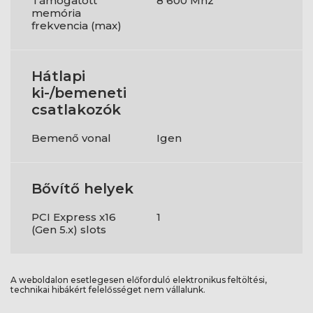
Támogatott
8 600 Mhz
memória
frekvencia (max)
Hátlapi
ki-/bemeneti
csatlakozók
Bemenő vonal
Igen
Bővítő helyek
PCI Express x16
1
(Gen 5.x) slots
A weboldalon esetlegesen előforduló elektronikus feltöltési,
technikai hibákért felelősséget nem vállalunk.