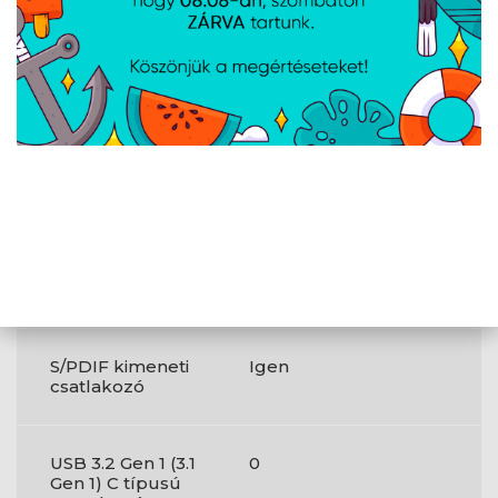
DVI-D portok
0
száma
Wi-Fi
Igen
Wi-Fi szabványok
802.11a;802.11b;802.11g;Wi-
Fi 4 (802.11n);Wi-Fi
5 (802.11ac);Wi-Fi 6
(802.11ax);Wi-Fi 6E
(802.11ax);Wi-Fi 7
(802.11be)
S/PDIF kimeneti
Igen
csatlakozó
USB 3.2 Gen 1 (3.1
0
Gen 1) C típusú