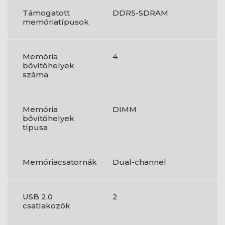
Támogatott
DDR5-SDRAM
memóriatípusok
Memória
4
bővítőhelyek
száma
Memória
DIMM
bővítőhelyek
típusa
Memóriacsatornák
Dual-channel
USB 2.0
2
csatlakozók