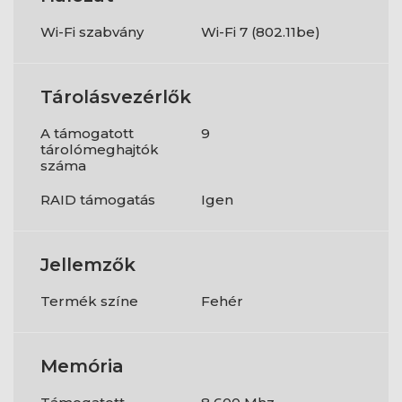
Wi-Fi szabvány
Wi-Fi 7 (802.11be)
Tárolásvezérlők
A támogatott
9
tárolómeghajtók
száma
RAID támogatás
Igen
Jellemzők
Termék színe
Fehér
Memória