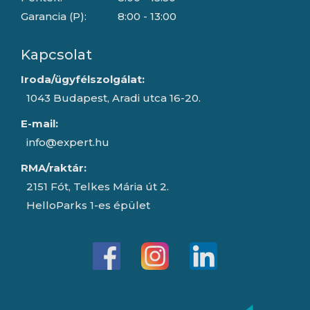
Garancia (P):
8:00 - 13:00
Kapcsolat
Iroda/ügyfélszolgálat:
1043 Budapest, Aradi utca 16-20.
E-mail:
info@expert.hu
RMA/raktár:
2151 Fót, Telkes Mária út 2.
HelloParks 1-es épület