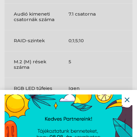
Audió kimeneti
7.1 csatorna
csatornák száma
RAID-szintek
0;1;5;10
M.2 (M) rések
5
száma
RGB LED tűfejes
Igen
csatlakozó
VGA (D-Sub)
0
portok száma