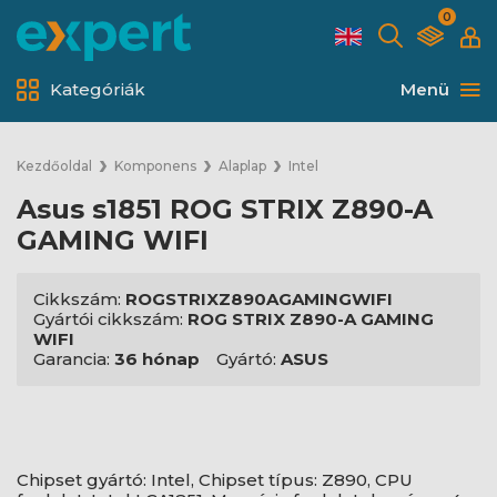
0
Kategóriák
Menü
Kezdőoldal
Komponens
Alaplap
Intel
Asus s1851 ROG STRIX Z890-A
GAMING WIFI
Cikkszám:
ROGSTRIXZ890AGAMINGWIFI
Gyártói cikkszám:
ROG STRIX Z890-A GAMING
WIFI
Garancia:
36 hónap
Gyártó:
ASUS
Chipset gyártó: Intel, Chipset típus: Z890, CPU