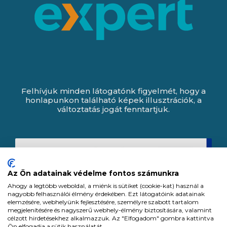
Felhívjuk minden látogatónk figyelmét, hogy a
honlapunkon található képek illusztrációk, a
változtatás jogát fenntartjuk.
Az Ön adatainak védelme fontos számunkra
Ahogy a legtöbb weboldal, a miénk is sütiket (cookie-kat) használ a
nagyobb felhasználói élmény érdekében. Ezt látogatóink adatainak
elemzésére, webhelyünk fejlesztésére, személyre szabott tartalom
megjelenítésére és nagyszerű webhely-élmény biztosítására, valamint
célzott hirdetésekhez alkalmazzuk. Az "Elfogadom" gombra kattintva
Ön elfogadja a sütik használatát.