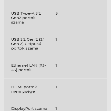
USB Type-A 3.2
5
Gen2 portok
száma
USB 3.2 Gen 2 (3.1
1
Gen 2) C típusú
portok száma
Ethernet LAN (RJ-
1
45) portok
HDMI portok
1
mennyisége
DisplayPort száma
1