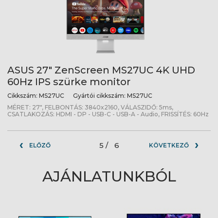
ASUS 27" ZenScreen MS27UC 4K UHD
60Hz IPS szürke monitor
Cikkszám:
MS27UC
Gyártói cikkszám:
MS27UC
MÉRET: 27", FELBONTÁS: 3840x2160, VÁLASZIDŐ: 5ms,
CSATLAKOZÁS: HDMI - DP - USB-C - USB-A - Audio, FRISSÍTÉS: 60Hz
5 /
6
ELŐZŐ
KÖVETKEZŐ
AJÁNLATUNKBÓL