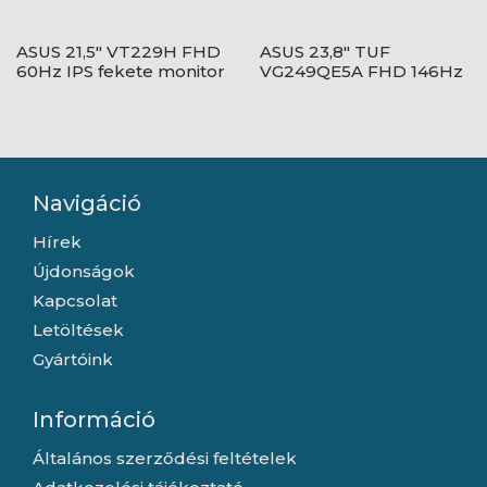
ASUS 21,5" VT229H FHD
ASUS 23,8" TUF
60Hz IPS fekete monitor
VG249QE5A FHD 146Hz
IPS fekete monitor
Navigáció
Hírek
Újdonságok
Kapcsolat
Letöltések
Gyártóink
Információ
Általános szerződési feltételek