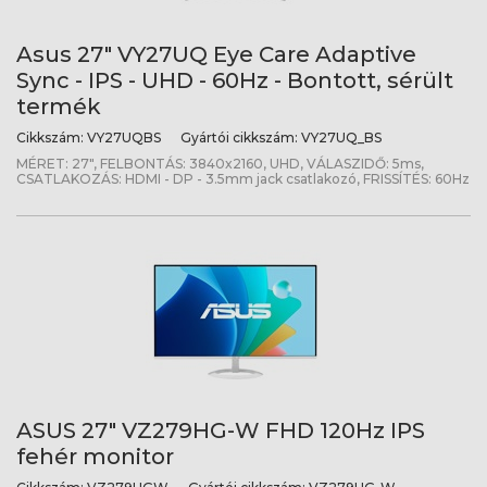
Asus 27" VY27UQ Eye Care Adaptive
Sync - IPS - UHD - 60Hz - Bontott, sérült
termék
Cikkszám:
VY27UQBS
Gyártói cikkszám:
VY27UQ_BS
MÉRET: 27", FELBONTÁS: 3840x2160, UHD, VÁLASZIDŐ: 5ms,
CSATLAKOZÁS: HDMI - DP - 3.5mm jack csatlakozó, FRISSÍTÉS: 60Hz
ASUS 27" VZ279HG-W FHD 120Hz IPS
fehér monitor