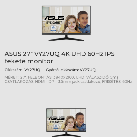
ASUS 27" VY27UQ 4K UHD 60Hz IPS
fekete monitor
Cikkszám:
VY27UQ
Gyártói cikkszám:
VY27UQ
MÉRET: 27", FELBONTÁS: 3840x2160, UHD, VÁLASZIDŐ: 5ms,
CSATLAKOZÁS: HDMI - DP - 3.5mm jack csatlakozó, FRISSÍTÉS: 60Hz