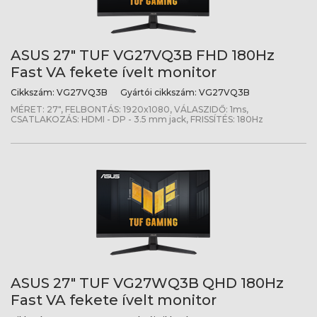
ASUS 27" TUF VG27VQ3B FHD 180Hz
Fast VA fekete ívelt monitor
Cikkszám:
VG27VQ3B
Gyártói cikkszám:
VG27VQ3B
MÉRET: 27", FELBONTÁS: 1920x1080, VÁLASZIDŐ: 1ms,
CSATLAKOZÁS: HDMI - DP - 3.5 mm jack, FRISSÍTÉS: 180Hz
ASUS 27" TUF VG27WQ3B QHD 180Hz
Fast VA fekete ívelt monitor