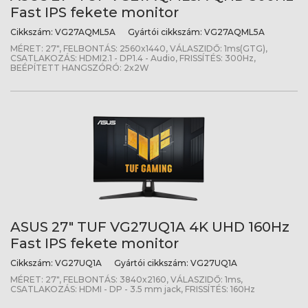
Fast IPS fekete monitor
Cikkszám:
VG27AQML5A
Gyártói cikkszám:
VG27AQML5A
MÉRET: 27", FELBONTÁS: 2560x1440, VÁLASZIDŐ: 1ms(GTG),
CSATLAKOZÁS: HDMI2.1 - DP1.4 - Audio, FRISSÍTÉS: 300Hz,
BEÉPÍTETT HANGSZÓRÓ: 2x2W
ASUS 27" TUF VG27UQ1A 4K UHD 160Hz
Fast IPS fekete monitor
Cikkszám:
VG27UQ1A
Gyártói cikkszám:
VG27UQ1A
MÉRET: 27", FELBONTÁS: 3840x2160, VÁLASZIDŐ: 1ms,
CSATLAKOZÁS: HDMI - DP - 3.5 mm jack, FRISSÍTÉS: 160Hz