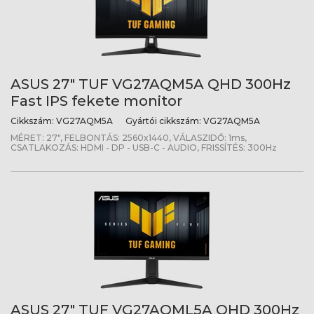
ASUS 27" TUF VG27AQM5A QHD 300Hz
Fast IPS fekete monitor
Cikkszám:
VG27AQM5A
Gyártói cikkszám:
VG27AQM5A
MÉRET: 27", FELBONTÁS: 2560x1440, VÁLASZIDŐ: 1ms,
CSATLAKOZÁS: HDMI - DP - USB-C - AUDIO, FRISSÍTÉS: 300Hz
ASUS 27" TUF VG27AQML5A QHD 300Hz