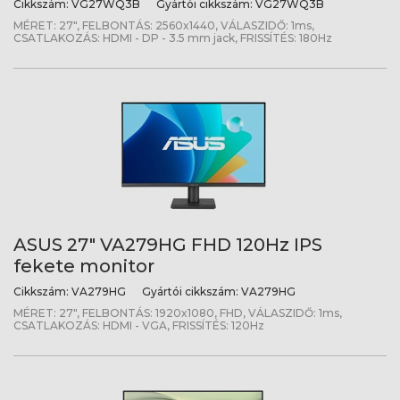
Cikkszám:
VG27WQ3B
Gyártói cikkszám:
VG27WQ3B
MÉRET: 27", FELBONTÁS: 2560x1440, VÁLASZIDŐ: 1ms,
CSATLAKOZÁS: HDMI - DP - 3.5 mm jack, FRISSÍTÉS: 180Hz
ASUS 27" VA279HG FHD 120Hz IPS
fekete monitor
Cikkszám:
VA279HG
Gyártói cikkszám:
VA279HG
MÉRET: 27", FELBONTÁS: 1920x1080, FHD, VÁLASZIDŐ: 1ms,
CSATLAKOZÁS: HDMI - VGA, FRISSÍTÉS: 120Hz