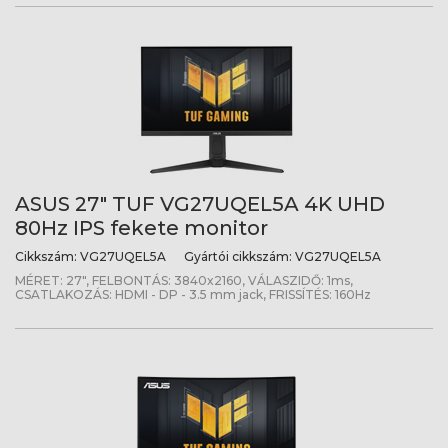
ASUS 27" TUF VG27UQEL5A 4K UHD
80Hz IPS fekete monitor
Cikkszám:
VG27UQEL5A
Gyártói cikkszám:
VG27UQEL5A
MÉRET: 27", FELBONTÁS: 3840x2160, VÁLASZIDŐ: 1ms,
CSATLAKOZÁS: HDMI - DP - 3.5 mm jack, FRISSÍTÉS: 160Hz