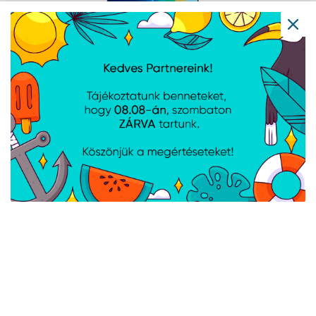
ASUS 27" VY279HF FHD 100Hz IPS fekete
monitor
Cikkszám:
VY279HF
Gyártói cikkszám:
VY279HF
MÉRET: 27", FELBONTÁS: 1920x1080, FHD, VÁLASZIDŐ: 1ms,
CSATLAKOZÁS: HDMI - 3.5mm jack csatlakozó, FRISSÍTÉS: 100Hz
ASUS 27" VY279HF-W FHD 100Hz IPS
fehér monitor