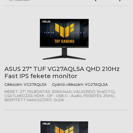
ASUS 27" TUF VG27AQL5A QHD 210Hz
Fast IPS fekete monitor
Cikkszám:
VG27AQL5A
Gyártói cikkszám:
VG27AQL5A
MÉRET: 27", FELBONTÁS: 2560x1440, VÁLASZIDŐ: 1ms(GTG),
CSATLAKOZÁS: HDMI - DP - USB-C - Audio, FRISSÍTÉS: 210Hz,
BEÉPÍTETT HANGSZÓRÓ: 2x2W