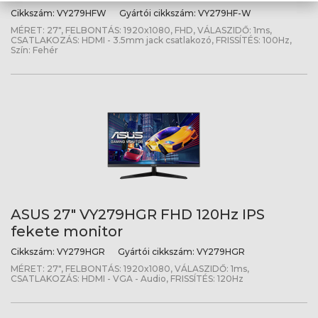
Cikkszám:
VY279HFW
Gyártói cikkszám:
VY279HF-W
MÉRET: 27", FELBONTÁS: 1920x1080, FHD, VÁLASZIDŐ: 1ms,
CSATLAKOZÁS: HDMI - 3.5mm jack csatlakozó, FRISSÍTÉS: 100Hz,
Szín: Fehér
ASUS 27" VY279HGR FHD 120Hz IPS
fekete monitor
Cikkszám:
VY279HGR
Gyártói cikkszám:
VY279HGR
MÉRET: 27", FELBONTÁS: 1920x1080, VÁLASZIDŐ: 1ms,
CSATLAKOZÁS: HDMI - VGA - Audio, FRISSÍTÉS: 120Hz