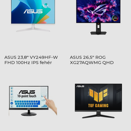
ASUS 23,8" VY249HF-W
ASUS 26,5" ROG
FHD 100Hz IPS fehér
XG27AQWMG QHD
monitor
280Hz WOLED fekete
monitor