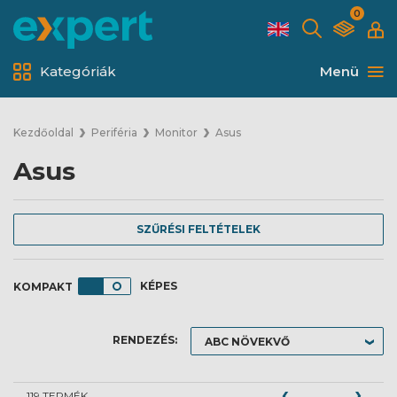
0
Kategóriák
Menü
Kezdőoldal
Periféria
Monitor
Asus
Asus
SZŰRÉSI FELTÉTELEK
KÉPES
RENDEZÉS:
119 TERMÉK