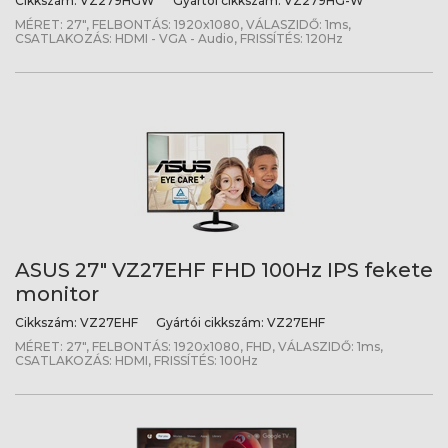
Cikkszám:
VZ279HGW
Gyártói cikkszám:
VZ279HG-W
MÉRET: 27", FELBONTÁS: 1920x1080, VÁLASZIDŐ: 1ms,
CSATLAKOZÁS: HDMI - VGA - Audio, FRISSÍTÉS: 120Hz
ASUS 27" VZ27EHF FHD 100Hz IPS fekete
monitor
Cikkszám:
VZ27EHF
Gyártói cikkszám:
VZ27EHF
MÉRET: 27", FELBONTÁS: 1920x1080, FHD, VÁLASZIDŐ: 1ms,
CSATLAKOZÁS: HDMI, FRISSÍTÉS: 100Hz