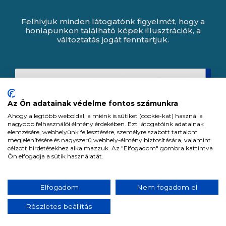
Felhívjuk minden látogatónk figyelmét, hogy a
honlapunkon található képek illusztrációk, a
változtatás jogát fenntartjuk.
Az Ön adatainak védelme fontos számunkra
Ahogy a legtöbb weboldal, a miénk is sütiket (cookie-kat) használ a
nagyobb felhasználói élmény érdekében. Ezt látogatóink adatainak
elemzésére, webhelyünk fejlesztésére, személyre szabott tartalom
megjelenítésére és nagyszerű webhely-élmény biztosítására, valamint
célzott hirdetésekhez alkalmazzuk. Az "Elfogadom" gombra kattintva
Ön elfogadja a sütik használatát.
Expert Zrt. © 1991 -
2026
.
Elfogadom
Nem fogadom el
Minden jog fenntartva. All rights reserved.
Részletes beállítás
Tervezte és készítette:
Vision-Software, az Octopus 8 ERP forgalmazója.