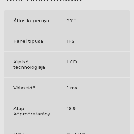
Átlós képernyő
27 "
Panel típusa
IPS
Kijelző
LCD
technológiája
Válaszidő
1 ms
Alap
16:9
képméretarány