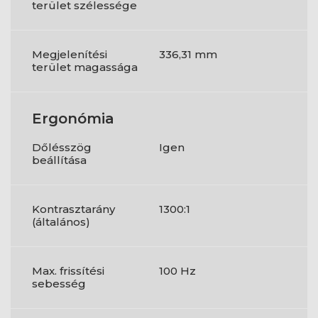
terület szélessége
Megjelenítési
336,31 mm
terület magassága
Ergonómia
Dőlésszög
Igen
beállítása
Kontrasztarány
1300:1
(általános)
Max. frissítési
100 Hz
sebesség