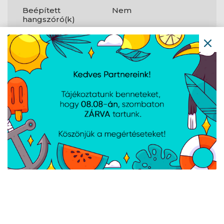
Beépített
Nem
hangszóró(k)
HDMI portok
1
mennyisége
Fejhallgató
1
kimenetek
Beépített USB-
Nem
elosztó
Fejhallgató
Igen
kimenet