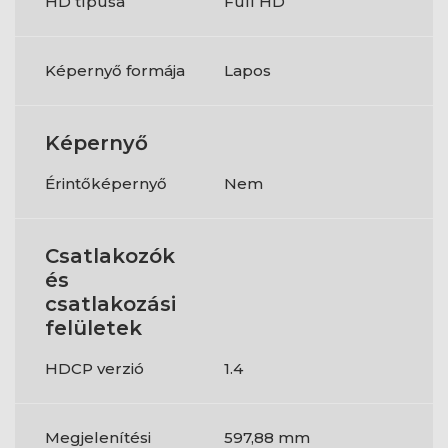
HD típusa
Full HD
Képernyő formája
Lapos
Képernyő
Érintőképernyő
Nem
Csatlakozók
és
csatlakozási
felületek
HDCP verzió
1.4
Megjelenítési
597,88 mm