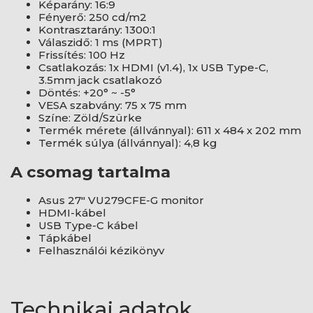
Képarány: 16:9
Fényerő: 250 cd/m2
Kontrasztarány: 1300:1
Válaszidő: 1 ms (MPRT)
Frissítés: 100 Hz
Csatlakozás: 1x HDMI (v1.4), 1x USB Type-C,
3.5mm jack csatlakozó
Döntés: +20° ~ -5°
VESA szabvány: 75 x 75 mm
Színe: Zöld/Szürke
Termék mérete (állvánnyal): 611 x 484 x 202 mm
Termék súlya (állvánnyal): 4,8 kg
A csomag tartalma
Asus 27" VU279CFE-G monitor
HDMI-kábel
USB Type-C kábel
Tápkábel
Felhasználói kézikönyv
Technikai adatok