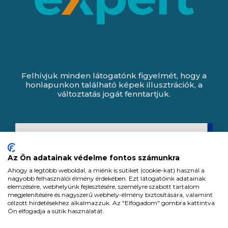
Felhívjuk minden látogatónk figyelmét, hogy a
honlapunkon található képek illusztrációk, a
változtatás jogát fenntartjuk.
Az Ön adatainak védelme fontos számunkra
Ahogy a legtöbb weboldal, a miénk is sütiket (cookie-kat) használ a
nagyobb felhasználói élmény érdekében. Ezt látogatóink adatainak
elemzésére, webhelyünk fejlesztésére, személyre szabott tartalom
megjelenítésére és nagyszerű webhely-élmény biztosítására, valamint
célzott hirdetésekhez alkalmazzuk. Az "Elfogadom" gombra kattintva
Ön elfogadja a sütik használatát.