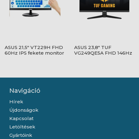
ASUS 21,5" VT229H FHD
ASUS 23,8" TUF
60Hz IPS fekete monitor
VG249QE5A FHD 146Hz
IPS fekete monitor
Navigáció
Hírek
Újdonságok
Kapcsolat
Letöltések
Gyártóink