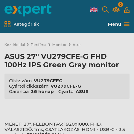
0
Kategóriák
Menü
Kezdőoldal
Periféria
Monitor
Asus
ASUS 27" VU279CFE-G FHD
100Hz IPS Green Gray monitor
Cikkszám:
VU279CFEG
Gyártói cikkszám:
VU279CFE-G
Garancia:
36 hónap
Gyártó:
ASUS
MÉRET: 27", FELBONTÁS: 1920x1080, FHD,
VÁLASZIDŐ: 1ms, CSATLAKOZÁS: HDMI - USB-C - 3.5