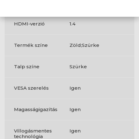
HDMI
Igen
HDMI-verzió
1.4
Termék színe
Zöld;Szürke
Talp színe
Szürke
VESA szerelés
Igen
Magasságigazítás
Igen
Villogásmentes
Igen
technológia