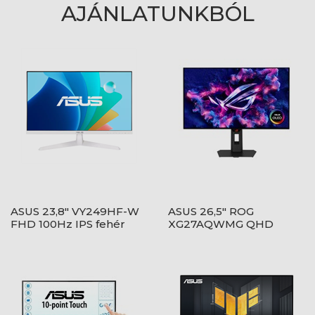
AJÁNLATUNKBÓL
ASUS 23,8" VY249HF-W
ASUS 26,5" ROG
FHD 100Hz IPS fehér
XG27AQWMG QHD
monitor
280Hz WOLED fekete
monitor