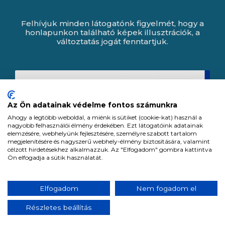
Felhívjuk minden látogatónk figyelmét, hogy a
honlapunkon található képek illusztrációk, a
változtatás jogát fenntartjuk.
Az Ön adatainak védelme fontos számunkra
Ahogy a legtöbb weboldal, a miénk is sütiket (cookie-kat) használ a
nagyobb felhasználói élmény érdekében. Ezt látogatóink adatainak
elemzésére, webhelyünk fejlesztésére, személyre szabott tartalom
megjelenítésére és nagyszerű webhely-élmény biztosítására, valamint
célzott hirdetésekhez alkalmazzuk. Az "Elfogadom" gombra kattintva
Ön elfogadja a sütik használatát.
Expert Zrt. © 1991 -
2026
.
Elfogadom
Nem fogadom el
Minden jog fenntartva. All rights reserved.
Részletes beállítás
Tervezte és készítette:
Vision-Software, az Octopus 8 ERP forgalmazója.