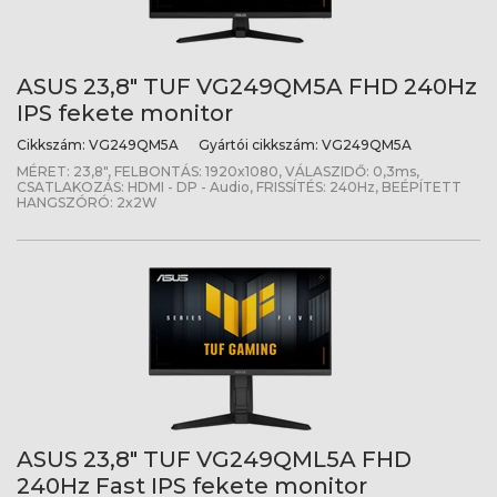
ASUS 23,8" TUF VG249QM5A FHD 240Hz
IPS fekete monitor
Cikkszám:
VG249QM5A
Gyártói cikkszám:
VG249QM5A
MÉRET: 23,8", FELBONTÁS: 1920x1080, VÁLASZIDŐ: 0,3ms,
CSATLAKOZÁS: HDMI - DP - Audio, FRISSÍTÉS: 240Hz, BEÉPÍTETT
HANGSZÓRÓ: 2x2W
ASUS 23,8" TUF VG249QML5A FHD
240Hz Fast IPS fekete monitor