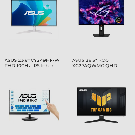
ASUS 23,8" VY249HF-W
ASUS 26,5" ROG
FHD 100Hz IPS fehér
XG27AQWMG QHD
monitor
280Hz WOLED fekete
monitor