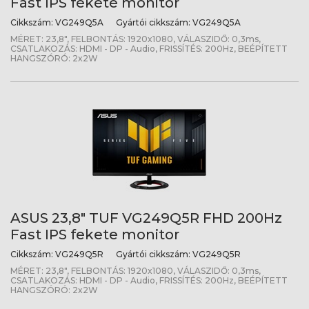
Fast IPS fekete monitor
Cikkszám:
VG249Q5A
Gyártói cikkszám:
VG249Q5A
MÉRET: 23,8", FELBONTÁS: 1920x1080, VÁLASZIDŐ: 0,3ms,
CSATLAKOZÁS: HDMI - DP - Audio, FRISSÍTÉS: 200Hz, BEÉPÍTETT
HANGSZÓRÓ: 2x2W
ASUS 23,8" TUF VG249Q5R FHD 200Hz
Fast IPS fekete monitor
Cikkszám:
VG249Q5R
Gyártói cikkszám:
VG249Q5R
MÉRET: 23,8", FELBONTÁS: 1920x1080, VÁLASZIDŐ: 0,3ms,
CSATLAKOZÁS: HDMI - DP - Audio, FRISSÍTÉS: 200Hz, BEÉPÍTETT
HANGSZÓRÓ: 2x2W