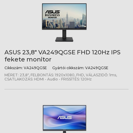
ASUS 23,8" VA249QGSE FHD 120Hz IPS
fekete monitor
Cikkszám:
VA249QGSE
Gyártói cikkszám:
VA249QGSE
MÉRET: 23,8", FELBONTÁS: 1920x1080, FHD, VÁLASZIDŐ: 1ms,
CSATLAKOZÁS: HDMI - Audio - FRISSÍTÉS: 120Hz