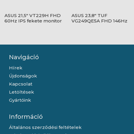
ASUS 21,5" VT229H FHD
ASUS 23,8" TUF
60Hz IPS fekete monitor
VG249QE5A FHD 146Hz
IPS fekete monitor
Navigáció
Hírek
Újdonságok
Kapcsolat
Letöltések
Gyártóink
Információ
Általános szerződési feltételek