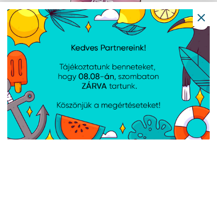
ASUS 23,8" VU249CFE-P FHD 100Hz IPS
Rose Clay monitor
Cikkszám:
VU249CFEP
Gyártói cikkszám:
VU249CFE-P
MÉRET: 23.8", FELBONTÁS: 1920x1080, FHD, VÁLASZIDŐ: 1ms,
CSATLAKOZÁS: HDMI - USB-C, FRISSÍTÉS: 100Hz
ASUS 23,8" VU249HFI-W FHD 100Hz IPS