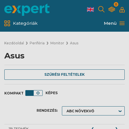
0
Kategóriák
Menü
Kezdőoldal
Periféria
Monitor
Asus
Asus
SZŰRÉSI FELTÉTELEK
KÉPES
RENDEZÉS:
119 TERMÉK