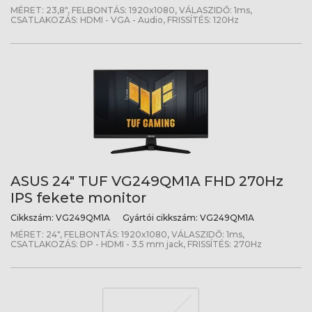
MÉRET: 23,8", FELBONTÁS: 1920x1080, VÁLASZIDŐ: 1ms,
CSATLAKOZÁS: HDMI - VGA - Audio, FRISSÍTÉS: 120Hz
ASUS 24" TUF VG249QM1A FHD 270Hz
IPS fekete monitor
Cikkszám:
VG249QM1A
Gyártói cikkszám:
VG249QM1A
MÉRET: 24", FELBONTÁS: 1920x1080, VÁLASZIDŐ: 1ms,
CSATLAKOZÁS: DP - HDMI - 3.5 mm jack, FRISSÍTÉS: 270Hz