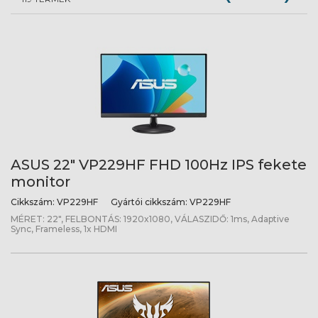
ASUS 22" VP229HF FHD 100Hz IPS fekete
monitor
Cikkszám:
VP229HF
Gyártói cikkszám:
VP229HF
MÉRET: 22", FELBONTÁS: 1920x1080, VÁLASZIDŐ: 1ms, Adaptive
Sync, Frameless, 1x HDMI