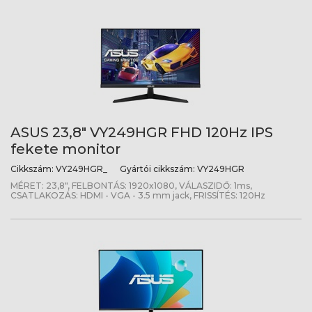
ASUS 23,8" VY249HGR FHD 120Hz IPS
fekete monitor
Cikkszám:
VY249HGR_
Gyártói cikkszám:
VY249HGR
MÉRET: 23,8", FELBONTÁS: 1920x1080, VÁLASZIDŐ: 1ms,
CSATLAKOZÁS: HDMI - VGA - 3.5 mm jack, FRISSÍTÉS: 120Hz