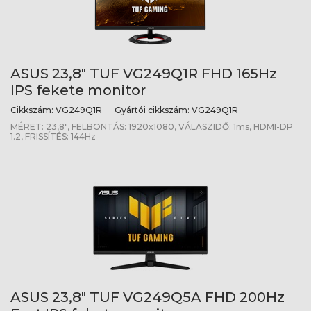
ASUS 23,8" TUF VG249Q1R FHD 165Hz
IPS fekete monitor
Cikkszám:
VG249Q1R
Gyártói cikkszám:
VG249Q1R
MÉRET: 23,8", FELBONTÁS: 1920x1080, VÁLASZIDŐ: 1ms, HDMI-DP
1.2, FRISSÍTÉS: 144Hz
ASUS 23,8" TUF VG249Q5A FHD 200Hz