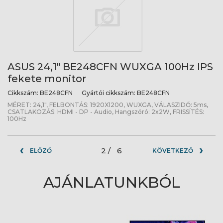
ASUS 24,1" BE248CFN WUXGA 100Hz IPS
fekete monitor
Cikkszám:
BE248CFN
Gyártói cikkszám:
BE248CFN
MÉRET: 24,1", FELBONTÁS: 1920X1200, WUXGA, VÁLASZIDŐ: 5ms,
CSATLAKOZÁS: HDMI - DP - Audio, Hangszóró: 2x2W, FRISSÍTÉS:
100Hz
2 /
6
ELŐZŐ
KÖVETKEZŐ
AJÁNLATUNKBÓL