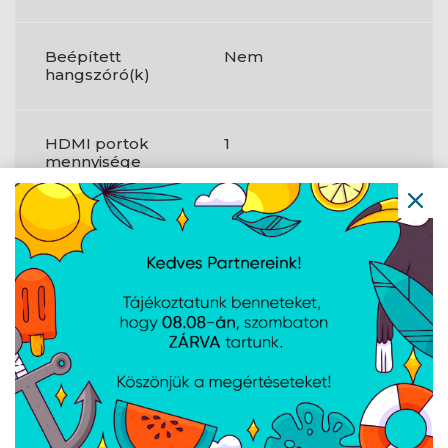
Beépített
Nem
hangszóró(k)
HDMI portok
1
mennyisége
Fejhallgató
1
kimenetek
Fejhallgató
3,5 mm-es
csatlakozhatóság
Fejhallgató
Igen
kimenet