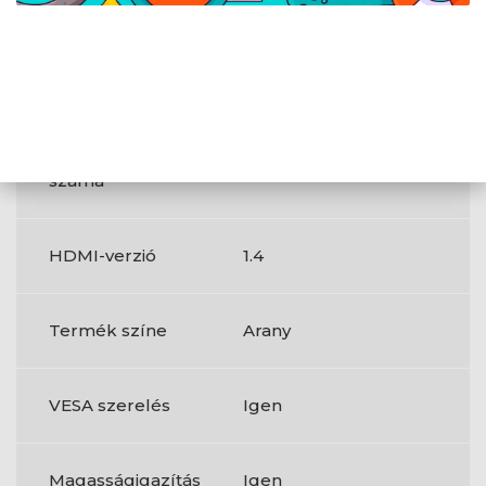
HDMI
Igen
Feltöltési
1
(upstream)
csatlakozók
száma
HDMI-verzió
1.4
Termék színe
Arany
VESA szerelés
Igen
Magasságigazítás
Igen