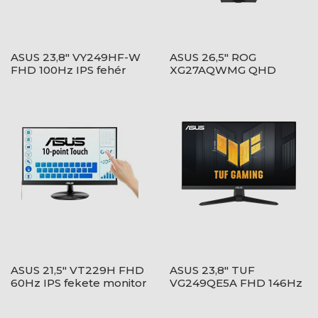
ASUS 23,8" VY249HF-W
ASUS 26,5" ROG
FHD 100Hz IPS fehér
XG27AQWMG QHD
monitor
280Hz WOLED fekete
monitor
ASUS 21,5" VT229H FHD
ASUS 23,8" TUF
60Hz IPS fekete monitor
VG249QE5A FHD 146Hz
IPS fekete monitor