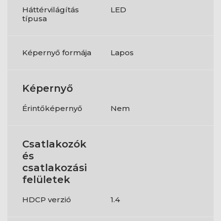
Háttérvilágítás
LED
típusa
Képernyő formája
Lapos
Képernyő
Érintőképernyő
Nem
Csatlakozók
és
csatlakozási
felületek
HDCP verzió
1.4