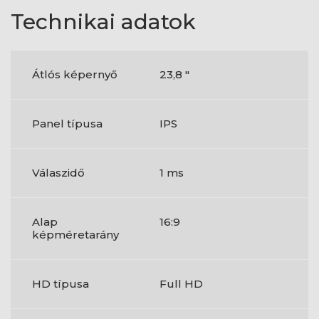
Technikai adatok
Átlós képernyő
23,8 "
Panel típusa
IPS
Válaszidő
1 ms
Alap
16:9
képméretarány
HD típusa
Full HD