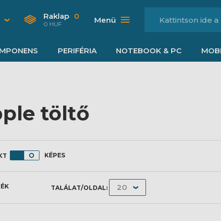
Raklap
0
Menü
0 HUF
MPONENS
PERIFÉRIA
NOTEBOOK & PC
MOBI
ple töltő
KÉPES
MÉK
TALÁLAT/OLDAL: