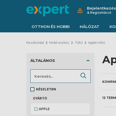
Bejelentkezés
& Regisztráció
OTTHON ÉS HOBBI
HÁLÓZAT
KO
Kezdőoldal
Mobil eszköz
Töltő
Apple töltő
Ap
ÁLTALÁNOS
KÉSZLETEN
12 TER
GYÁRTÓ
APPLE