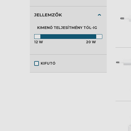
JELLEMZŐK
KIMENŐ TELJESÍTMÉNY
TÓL-IG
12 W
20 W
KIFUTÓ