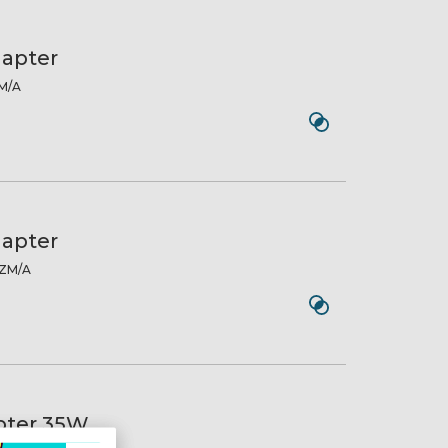
dapter
M/A
dapter
ZM/A
pter 35W