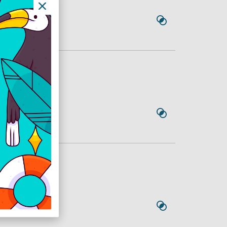
ZM/A
M/A
ZM/A