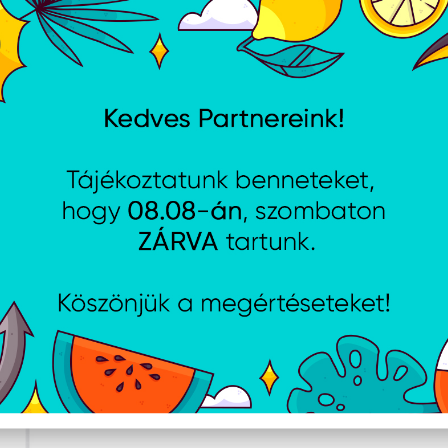
Cikkszám:
MW2K3ZMA
Gyártói cikkszám:
MW2K3
Apple MagSafe Charger (1 m)
Cikkszám:
MGD74ZMA
Gyártói cikkszám:
MGD74Z
Apple MagSafe Charger (2 m)
Cikkszám:
MGDM4ZMA
Gyártói cikkszám:
MGDM4