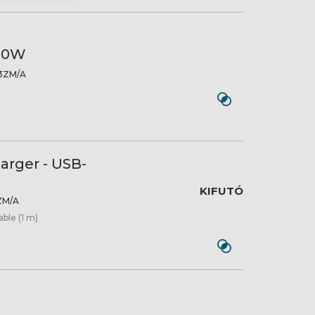
 30W
ZM/A
arger - USB-
KIFUTÓ
M/A
ble (1 m)