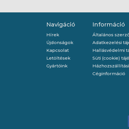
Navigáció
Információ
Hírek
Általános szerző
Újdonságok
Adatkezelési tá
Kapcsolat
Hallásvédelmi t
Letöltések
Süti (cookie) tá
Gyártóink
Házhozszállítás
Céginformáció