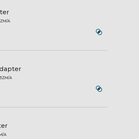
ter
ZM/A
Adapter
ZM/A
er
M/A