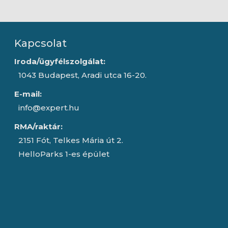
Kapcsolat
Iroda/ügyfélszolgálat:
1043 Budapest, Aradi utca 16-20.
E-mail:
info@expert.hu
RMA/raktár:
2151 Fót, Telkes Mária út 2.
HelloParks 1-es épület