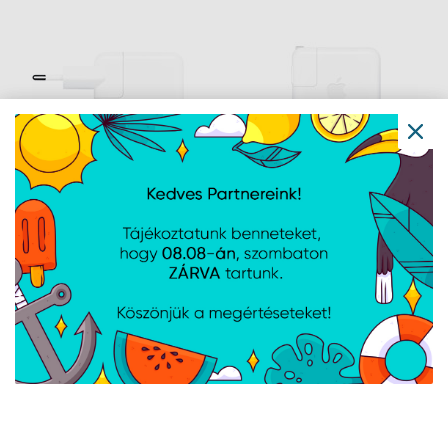
Apple USB-C hálózati
Apple 70W-s USB-C
adapter 30W
hálózati Adapter
Navigáció
Hírek
Újdonságok