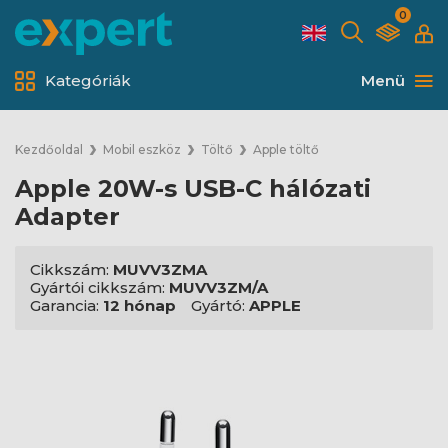
0
Kategóriák
Menü
Kezdőoldal
Mobil eszköz
Töltő
Apple töltő
Apple 20W-s USB-C hálózati
Adapter
Cikkszám:
MUVV3ZMA
Gyártói cikkszám:
MUVV3ZM/A
Garancia:
12 hónap
Gyártó:
APPLE