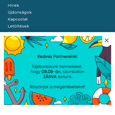
Hírek
Újdonságok
Kapcsolat
Letöltések
Gyártóink
Információ
Általános szerződési feltételek
Adatkezelési tájékoztató
Hallásvédelmi tájékoztató
Süti (cookie) tájékoztató
Házhozszállítási lehetőségek
Céginformáció
Nyitvatartás
Hétfő:
8:00 - 16:30