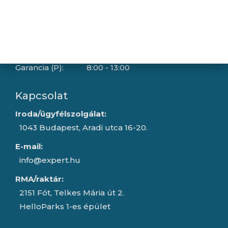
Kedd:
8:00 - 16:30
Szerda:
8:00 - 16:30
Csütörtök:
8:00 - 16:30
Péntek:
8:00 - 15:30
Garancia (P):
8:00 - 13:00
Kapcsolat
Iroda/ügyfélszolgálat:
1043 Budapest, Aradi utca 16-20.
E-mail:
info@expert.hu
RMA/raktár:
2151 Fót, Telkes Mária út 2.
HelloParks 1-es épület