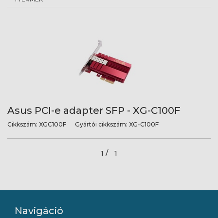
Asus PCI-e adapter SFP - XG-C100F
Cikkszám:
XGC100F
Gyártói cikkszám:
XG-C100F
1 /
1
Navigáció