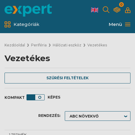
0
Kategóriák
Menü
Kezdőoldal
Periféria
Hálózati eszköz
Vezetékes
Vezetékes
SZŰRÉSI FELTÉTELEK
KÉPES
RENDEZÉS:
1 TERMÉK