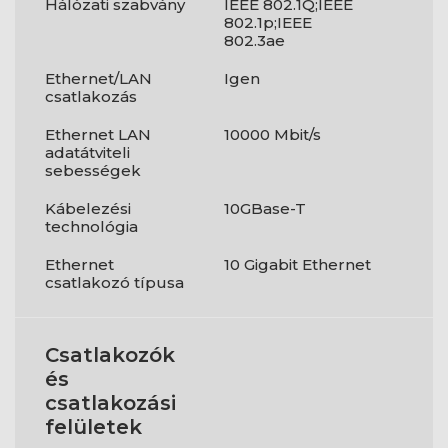
Hálózati szabvány
IEEE 802.1Q;IEEE
802.1p;IEEE
802.3ae
Ethernet/LAN
Igen
csatlakozás
Ethernet LAN
10000 Mbit/s
adatátviteli
sebességek
Kábelezési
10GBase-T
technológia
Ethernet
10 Gigabit Ethernet
csatlakozó típusa
Csatlakozók
és
csatlakozási
felületek