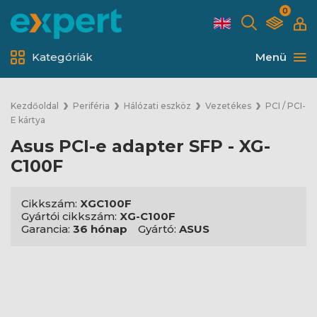
0
Kategóriák
Menü
Kezdőoldal
Periféria
Hálózati eszköz
Vezetékes
PCI / PCI-
E kártya
Asus PCI-e adapter SFP - XG-
C100F
Cikkszám:
XGC100F
Gyártói cikkszám:
XG-C100F
Garancia:
36 hónap
Gyártó:
ASUS