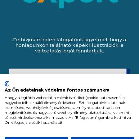
Felhívjuk minden látogatónk figyelmét, hogy a
honlapunkon található képek illusztrációk, a
változtatás jogát fenntartjuk.
Az Ön adatainak védelme fontos számunkra
Ahogy a legtöbb weboldal, a miénk is sütiket (cookie-kat) használ a
nagyobb felhasználói élmény érdekében. Ezt látogatóink adatainak
elemzésére, webhelyünk fejlesztésére, személyre szabott tartalom
megjelenítésére és nagyszerű webhely-élmény biztosítására, valamint
célzott hirdetésekhez alkalmazzuk. Az "Elfogadom" gombra kattintva
Ön elfogadja a sütik használatát.
Expert Zrt. © 1991 -
2026
.