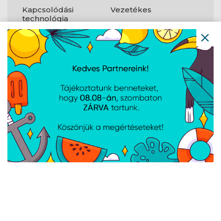
Kapcsolódási
Vezetékes
technológia
Host
PCI Express
csatlakozófelület
Csatlakozófelület
Rost
Szálcsatornás
1
csatlakozók
Optikai kábel
SFP+
csatlakozó
Tömeg és
méretek
Szélesség
113,3 mm
Mélység
120,5 mm