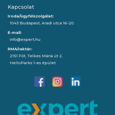
Kapcsolat
Iroda/ügyfélszolgálat:
1043 Budapest, Aradi utca 16-20.
E-mail:
info@expert.hu
RMA/raktár:
2151 Fót, Telkes Mária út 2.
HelloParks 1-es épület