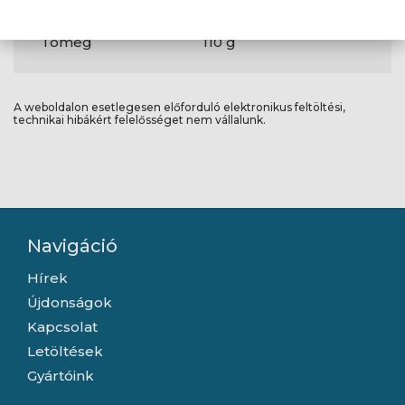
Magasság
21,59 mm
Tömeg
110 g
A weboldalon esetlegesen előforduló elektronikus feltöltési,
technikai hibákért felelősséget nem vállalunk.
Navigáció
Hírek
Újdonságok
Kapcsolat
Letöltések
Gyártóink