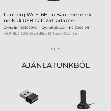
Lanberg Wi-Fi 6E Tri Band vezeték
nélküli USB hálózati adapter
Cikkszám:
NC3000WI
Gyártói cikkszám:
NC-3000-WI
Wi-Fi 6E, 2,4/5/6 GHz, 5 dBi, USB Type-A 3.0, 1,2 m
1 /
1
AJÁNLATUNKBÓL