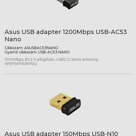
Asus USB adapter 1200Mbps USB-AC53
Nano
Cikkszám:
ASUSBAC53NANO
Gyártói cikkszám:
USB-AC53 NANO
1200Mbps, 802.11 a/b/g/n/ac, USB2.0, belső antenna,
WEP/WPA/WPA2
Asus USB adapter 150Mbps USB-N10