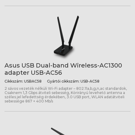
Asus USB Dual-band Wireless-AC1300
adapter USB-AC56
Cikkszám:
USBAC58
Gyártói cikkszám:
USB-AC58
2 sávos vezeték nélküli Wi-Fi adapter – 802.11a,b,g,n,ac standardok,
Csaknem 1,3 Gbps átviteli sebesség, Körirányú levehető antenna a
széles jel lefedettség érdekében, 3.0 USB port, WLAN adatátviteli
sebessége 867 + 400 Mb/s