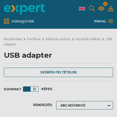
0
Kategóriák
Menü
Kezdőoldal
Periféria
Hálózati eszköz
Vezeték nélküli
USB
adapter
USB adapter
SZŰRÉSI FELTÉTELEK
KÉPES
RENDEZÉS: