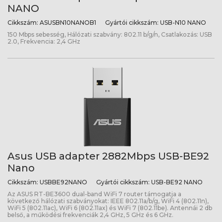
NANO
Cikkszám:
ASUSBN10NANOB1
Gyártói cikkszám:
USB-N10 NANO
150 Mbps sebesség, Hálózati szabvány: 802.11 b/g/n, Csatlakozás: USB
2.0, Frekvencia: 2,4 GHz
Asus USB adapter 2882Mbps USB-BE92
Nano
Cikkszám:
USBBE92NANO
Gyártói cikkszám:
USB-BE92 NANO
Az ASUS RT-BE3600 dual-band WiFi 7 router támogatja a
következő hálózati szabványokat: IEEE 802.11a/b/g, WiFi 4 (802.11n),
WiFi 5 (802.11ac), WiFi 6 (802.11ax) és WiFi 7 (802.11be). Antennái 2 db
belső, a működési frekvenciák 2,4 GHz, 5 GHz és 6 GHz.