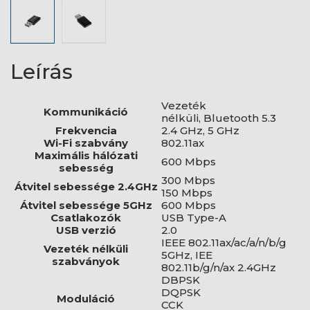
Leírás
Vezeték
Kommunikáció
nélküli, Bluetooth 5.3
Frekvencia
2.4 GHz, 5 GHz
Wi-Fi szabvány
802.11ax
Maximális hálózati
600 Mbps
sebesség
300 Mbps
Átvitel sebessége 2.4GHz
150 Mbps
Átvitel sebessége 5GHz
600 Mbps
Csatlakozók
USB Type-A
USB verzió
2.0
IEEE 802.11ax/ac/a/n/b/g
Vezeték nélküli
5GHz, IEE
szabványok
802.11b/g/n/ax 2.4GHz
DBPSK
DQPSK
Moduláció
CCK