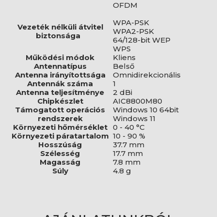
OFDM
WPA-PSK
Vezeték nélküli átvitel
WPA2-PSK
biztonsága
64/128-bit WEP
WPS
Működési módok
Kliens
Antennatípus
Belső
Antenna irányítottsága
Omnidirekcionális
Antennák száma
1
Antenna teljesítménye
2 dBi
Chipkészlet
AIC8800M80
Támogatott operációs
Windows 10 64bit
rendszerek
Windows 11
Környezeti hőmérséklet
0 - 40 °C
Környezeti páratartalom
10 - 90 %
Hosszúság
37.7 mm
Szélesség
17.7 mm
Magasság
7.8 mm
Súly
4.8 g