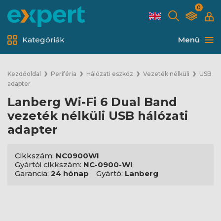
0
Kategóriák
Menü
Kezdőoldal
Periféria
Hálózati eszköz
Vezeték nélküli
USB
adapter
Lanberg Wi-Fi 6 Dual Band
vezeték nélküli USB hálózati
adapter
Cikkszám:
NC0900WI
Gyártói cikkszám:
NC-0900-WI
Garancia:
24 hónap
Gyártó:
Lanberg