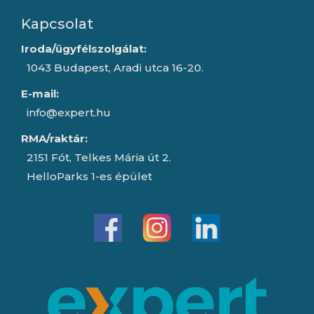
Kapcsolat
Iroda/ügyfélszolgálat:
1043 Budapest, Aradi utca 16-20.
E-mail:
info@expert.hu
RMA/raktár:
2151 Fót, Telkes Mária út 2.
HelloParks 1-es épület