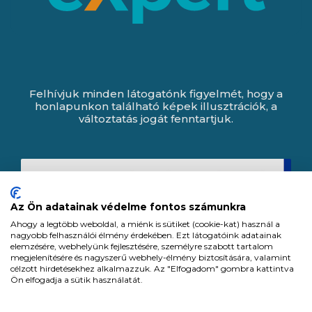
Felhívjuk minden látogatónk figyelmét, hogy a
honlapunkon található képek illusztrációk, a
változtatás jogát fenntartjuk.
Az Ön adatainak védelme fontos számunkra
Ahogy a legtöbb weboldal, a miénk is sütiket (cookie-kat) használ a
nagyobb felhasználói élmény érdekében. Ezt látogatóink adatainak
elemzésére, webhelyünk fejlesztésére, személyre szabott tartalom
megjelenítésére és nagyszerű webhely-élmény biztosítására, valamint
célzott hirdetésekhez alkalmazzuk. Az "Elfogadom" gombra kattintva
Ön elfogadja a sütik használatát.
Expert Zrt. © 1991 -
2026
.