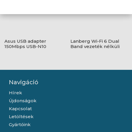
Asus USB adapter
Lanberg Wi-Fi 6 Dual
150Mbps USB-N10
Band vezeték nélküli
NANO
USB hálózati adapter
külső antennával
Navigáció
Hírek
Újdonságok
Kapcsolat
Letöltések
Gyártóink