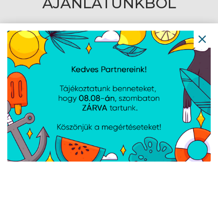
AJÁNLATUNKBÓL
Asus USB adapter
Lanberg Wi-Fi 6 2,4 GHz-
1200Mbps USB-AC53
es vezeték nélküli USB
Nano
hálózati adapter