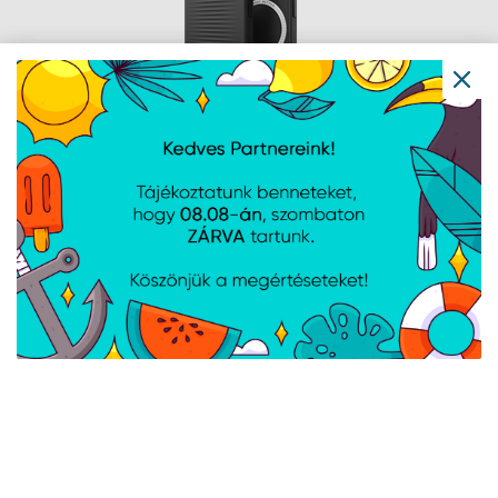
ZAGG Cases Luxe Snap PCR Apple
iPhone 15 ProBlack telefon tok
Cikkszám:
702312598
Gyártói cikkszám:
702312598
Vékony, Stílusos, MagSafe, Kompatibilitás: Apple Iphone 15 Pro, Súly:
0,068 Kg
ZAGG Cases Luxe Snap PCR Apple