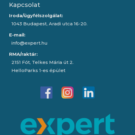
Kapcsolat
Iroda/ügyfélszolgálat:
1043 Budapest, Aradi utca 16-20.
E-mail:
info@expert.hu
RMA/raktár:
2151 Fót, Telkes Mária út 2.
HelloParks 1-es épület