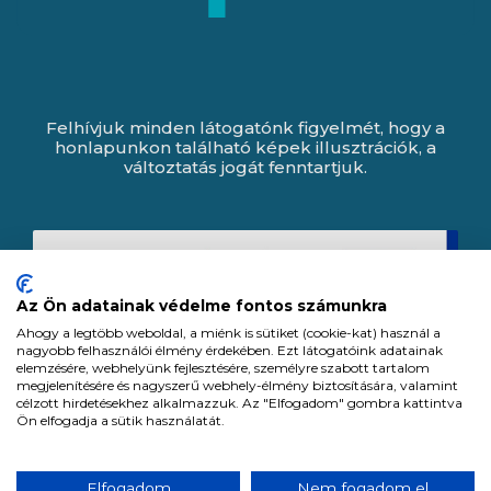
Felhívjuk minden látogatónk figyelmét, hogy a
honlapunkon található képek illusztrációk, a
változtatás jogát fenntartjuk.
Az Ön adatainak védelme fontos számunkra
Ahogy a legtöbb weboldal, a miénk is sütiket (cookie-kat) használ a
nagyobb felhasználói élmény érdekében. Ezt látogatóink adatainak
elemzésére, webhelyünk fejlesztésére, személyre szabott tartalom
megjelenítésére és nagyszerű webhely-élmény biztosítására, valamint
célzott hirdetésekhez alkalmazzuk. Az "Elfogadom" gombra kattintva
Ön elfogadja a sütik használatát.
Expert Zrt. © 1991 -
2026
.
Elfogadom
Nem fogadom el