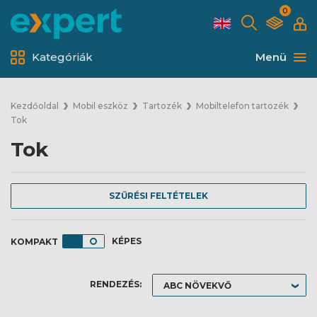
0
Kategóriák
Menü
Kezdőoldal
Mobil eszköz
Tartozék
Mobiltelefon tartozék
Tok
Tok
SZŰRÉSI FELTÉTELEK
KÉPES
RENDEZÉS: