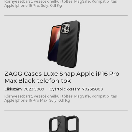
Környezetbarát, vezeték nélküli töltés, MagSafe, Kompatibilitás:
Apple Iphone 16 Pro, Súly: 0,11 Kg
ZAGG Cases Luxe Snap Apple iP16 Pro
Max Black telefon tok
Cikkszám:
702315009
Gyártói cikkszám:
702315009
Környezetbarát, vezeték nélküli töltés, MagSafe, Kompatibilitás:
Apple Iphone 16 Pro Max, Súly: 0,11 Kg