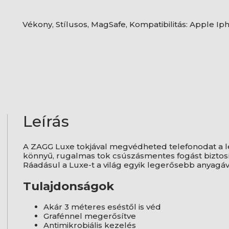
Vékony, Stílusos, MagSafe, Kompatibilitás: Apple Iph
Leírás
A ZAGG Luxe tokjával megvédheted telefonodat a l
könnyű, rugalmas tok csúszásmentes fogást biztosít,
Ráadásul a Luxe-t a világ egyik legerősebb anyagáv
Tulajdonságok
Akár 3 méteres eséstől is véd
Grafénnel megerősítve
Antimikrobiális kezelés