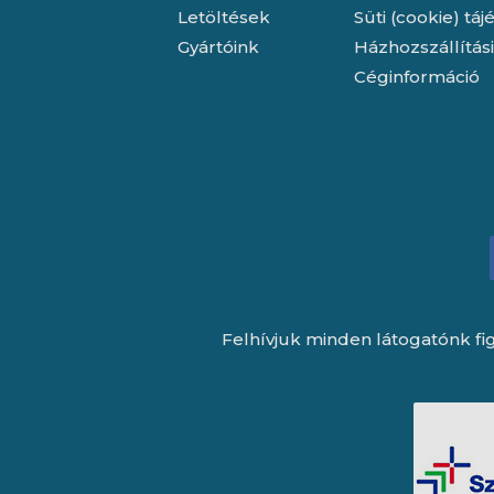
Letöltések
Süti (cookie) tá
Gyártóink
Házhozszállítás
Céginformáció
Felhívjuk minden látogatónk fig