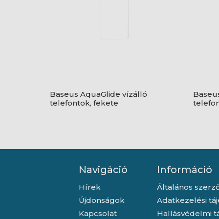
Baseus AquaGlide vízálló
Baseus
telefontok, fekete
telefo
Navigáció
Információ
Hírek
Általános szerző
Újdonságok
Adatkezelési tá
Kapcsolat
Hallásvédelmi t