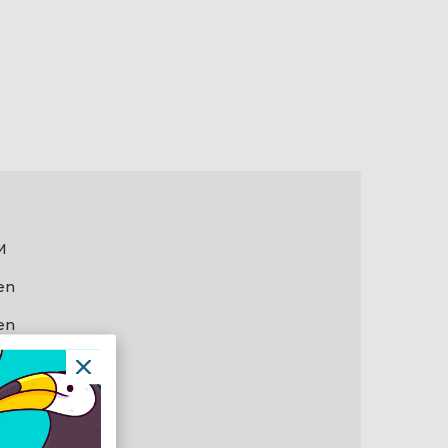
M
en
en
ple
 "
hone 15 Pro