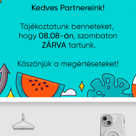
Kialakítás
Termék színe
Fe
A weboldalon esetlegesen előforduló elektronikus feltöltési, techn
AJÁNLATUNKBÓL