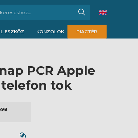
L ESZKÖZ
KONZOLOK
PIACTÉR
Snap PCR Apple
telefon tok
598