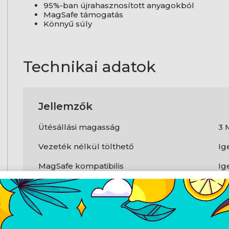
95%-ban újrahasznosított anyagokból
MagSafe támogatás
Könnyű súly
Technikai adatok
Jellemzők
Ütésállási magasság
3 
Vezeték nélkül tölthető
Ig
MagSafe kompatibilis
Ig
Márka kompatibilitás
Ap
Max. kompatibilis képernyőméret
6,1
Kompatibilitás
iP