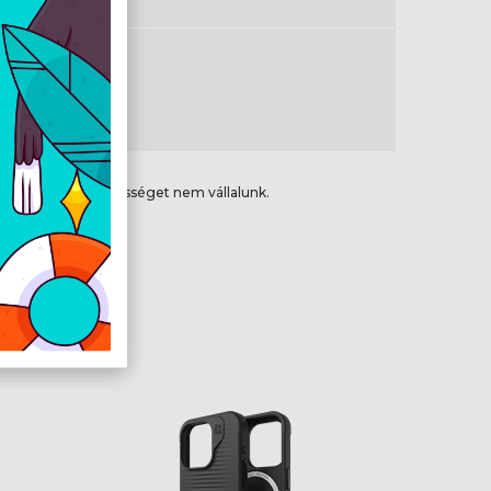
kete
ikai hibákért felelősséget nem vállalunk.