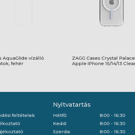
 AquaGlide vízálló
ZAGG Cases Crystal Palac
ntok, fehér
Apple iPhone 15/14/13 Clea
telefon tok
Nyitvatartás
dési feltételek
Hétfő:
8:00 - 16:30
jékoztató
Kedd:
8:00 - 16:30
ájékoztató
Szerda:
8:00 - 16:30