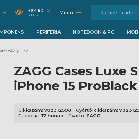
Raklap
0
Menü
0 HUF
MPONENS
PERIFÉRIA
NOTEBOOK & PC
MOBI
tartozék
Tok
ZAGG Cases Luxe 
iPhone 15 ProBlack 
Cikkszám:
702312598
Gyártói cikkszám:
702312
Garancia:
12 hónap
Gyártó:
ZAGG