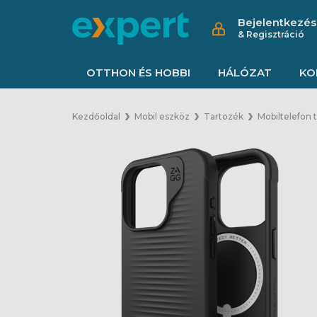
Bejelentkezés
& Regisztráció
OTTHON ÉS HOBBI
HÁLÓZAT
KO
Kezdőoldal
Mobil eszköz
Tartozék
Mobiltelefon 