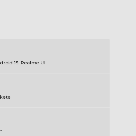
droid 15, Realme UI
kete
"