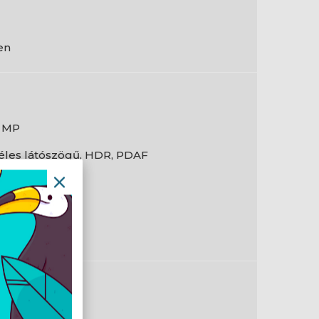
en
 MP
éles látószögű, HDR, PDAF
 MP
4
en
-Fi 6 (802.11ax)