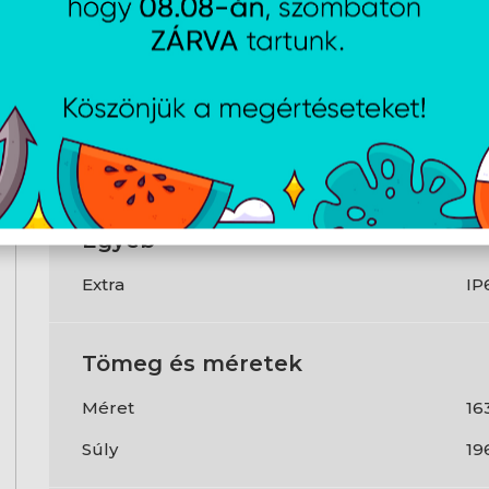
Csatlakozók
NFC
Ig
Töltő csatlakozó
Ty
Egyéb
Extra
IP
Tömeg és méretek
Méret
163
Súly
19