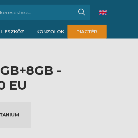
L ESZKÖZ
KONZOLOK
PIACTÉR
6GB+8GB -
0 EU
ITANIUM