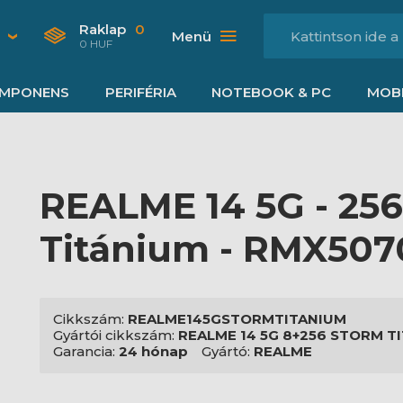
Raklap
0
Menü
0 HUF
MPONENS
PERIFÉRIA
NOTEBOOK & PC
MOBI
REALME 14 5G - 25
Titánium - RMX507
Cikkszám:
REALME145GSTORMTITANIUM
Gyártói cikkszám:
REALME 14 5G 8+256 STORM T
Garancia:
24 hónap
Gyártó:
REALME