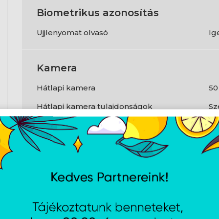
Biometrikus azonosítás
Ujjlenyomat olvasó
Ig
Kamera
Hátlapi kamera
50
Hátlapi kamera tulajdonságok
Sz
Előlapi kamera
16
Előlapi kamera tulajdonságok
f2,
Automatikus fókusz
Ig
Kommunikáció
WiFi szabvány
Wi