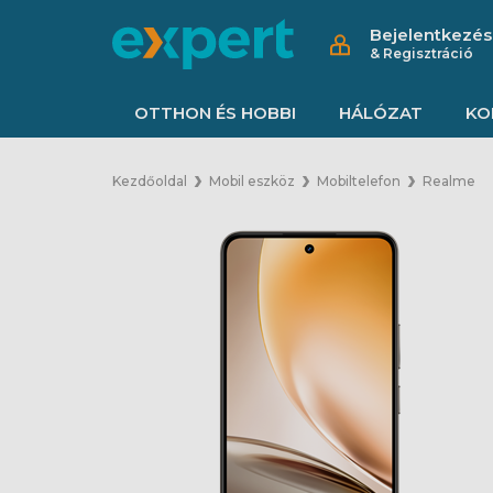
Bejelentkezés
& Regisztráció
OTTHON ÉS HOBBI
HÁLÓZAT
KO
Kezdőoldal
Mobil eszköz
Mobiltelefon
Realme