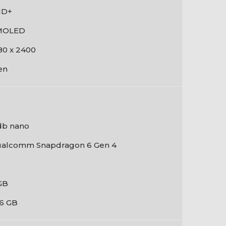
HD+
MOLED
80 x 2400
en
db nano
alcomm Snapdragon 6 Gen 4
GB
6 GB