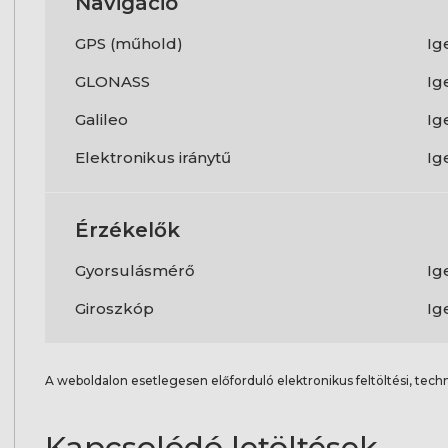
Navigáció
GPS (műhold)
Ig
GLONASS
Ig
Galileo
Ig
Elektronikus iránytű
Ig
Érzékelők
Gyorsulásmérő
Ig
Giroszkóp
Ig
A weboldalon esetlegesen előforduló elektronikus feltöltési, techn
Kapcsolódó letöltések