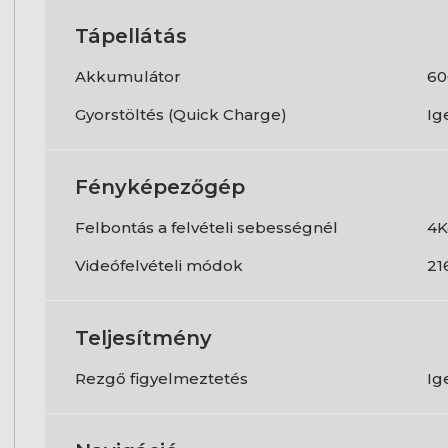
Tápellátás
Akkumulátor
60
Gyorstöltés (Quick Charge)
Ig
Fényképezőgép
Felbontás a felvételi sebességnél
4K
Videófelvételi módok
21
Teljesítmény
Rezgő figyelmeztetés
Ig