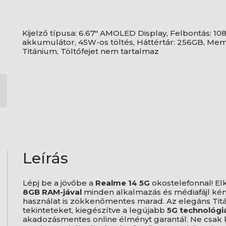
Kijelző típusa: 6.67" AMOLED Display, Felbontás: 10
akkumulátor, 45W-os töltés, Háttértár: 256GB, Memór
Titánium, Töltőfejet nem tartalmaz
Leírás
Lépj be a jövőbe a
Realme 14 5G
okostelefonnal! E
8GB RAM-jával
minden alkalmazás és médiafájl kén
használat is zökkenőmentes marad. Az elegáns Ti
tekinteteket, kiegészítve a legújabb
5G technológi
akadozásmentes online élményt garantál. Ne csak 