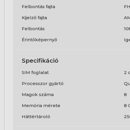
Felbontás fajta
F
Kijelző fajta
A
Felbontás
10
Érintőképernyő
Ig
Specifikáció
SIM foglalat
2 
Processzor gyártó
Qu
Magok száma
8
Memória mérete
8 
Háttértároló
25