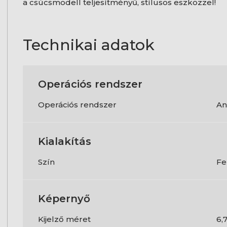
a csúcsmodell teljesítményű, stílusos eszközzel!
Technikai adatok
Operációs rendszer
Operációs rendszer
An
Kialakítás
Szín
Fe
Képernyő
Kijelző méret
6,7