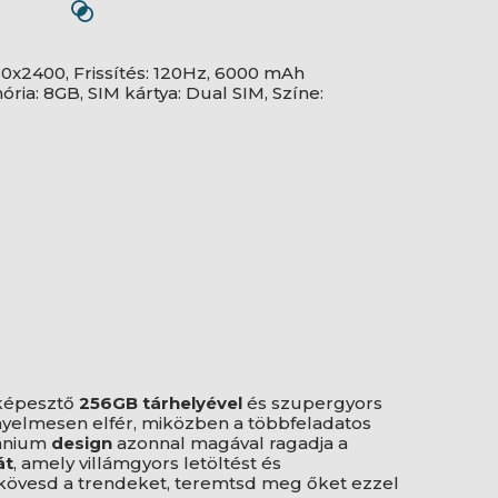
80x2400, Frissítés: 120Hz, 6000 mAh
ia: 8GB, SIM kártya: Dual SIM, Színe:
lképesztő
256GB tárhelyével
és szupergyors
yelmesen elfér, miközben a többfeladatos
tánium
design
azonnal magával ragadja a
át
, amely villámgyors letöltést és
kövesd a trendeket, teremtsd meg őket ezzel