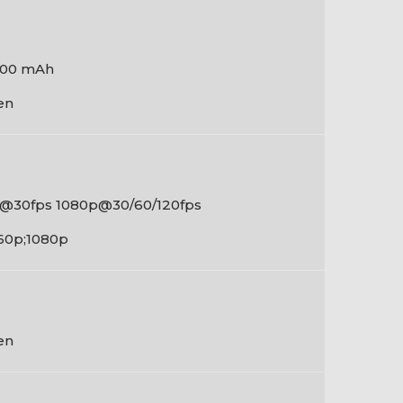
00 mAh
en
@30fps 1080p@30/60/120fps
60p;1080p
en