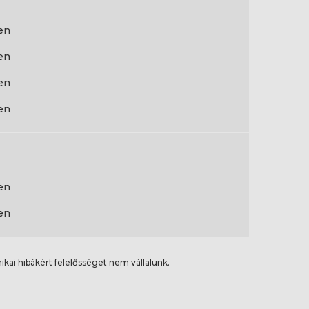
en
en
en
en
en
en
ikai hibákért felelősséget nem vállalunk.