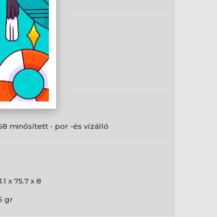
en
pe-C
68 minősített - por -és vízálló
.1 x 75.7 x 8
6 gr