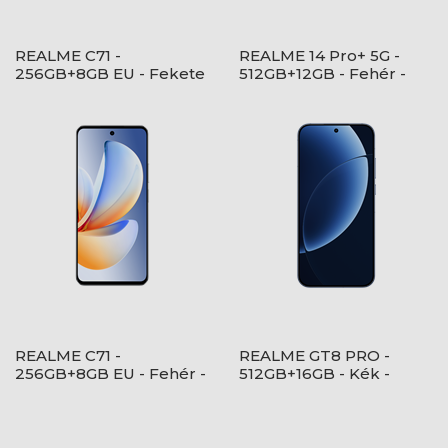
REALME C71 -
REALME 14 Pro+ 5G -
256GB+8GB EU - Fekete
512GB+12GB - Fehér -
- RMX5303 EU
RMX5051 EU
REALME C71 -
REALME GT8 PRO -
256GB+8GB EU - Fehér -
512GB+16GB - Kék -
RMX5303 EU
RMX5210 EU