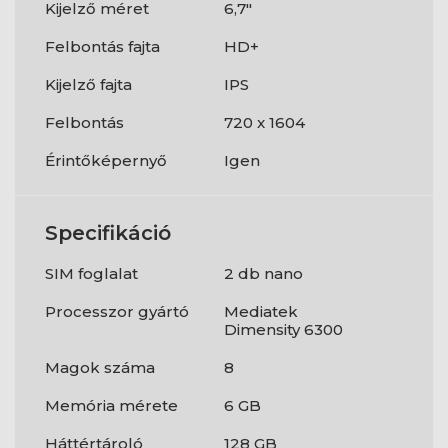
Kijelző méret
6,7"
Felbontás fajta
HD+
Kijelző fajta
IPS
Felbontás
720 x 1604
Érintőképernyő
Igen
Specifikáció
SIM foglalat
2 db nano
Processzor gyártó
Mediatek
Dimensity 6300
Magok száma
8
Memória mérete
6 GB
Háttértároló
128 GB