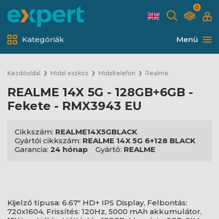
0
Kategóriák
Menü
Kezdőoldal
Mobil eszköz
Mobiltelefon
Realme
REALME 14X 5G - 128GB+6GB -
Fekete - RMX3943 EU
Cikkszám:
REALME14X5GBLACK
Gyártói cikkszám:
REALME 14X 5G 6+128 BLACK
Garancia:
24 hónap
Gyártó:
REALME
Kijelző típusa: 6.67" HD+ IPS Display, Felbontás:
720x1604, Frissítés: 120Hz, 5000 mAh akkumulátor,