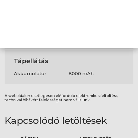
Tömeg és
méretek
Méret
165,7 x 76,2 x 7,9
Súly
190 gr
Tápellátás
Akkumulátor
5000 mAh
A weboldalon esetlegesen előforduló elektronikus feltöltési,
technikai hibákért felelősséget nem vállalunk.
Kapcsolódó letöltések