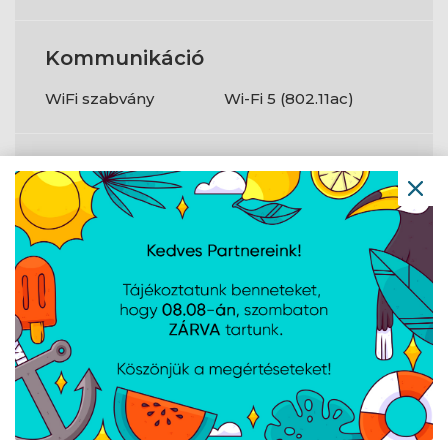
Kommunikáció
WiFi szabvány
Wi-Fi 5 (802.11ac)
Csatlakozók
NFC
Igen
Töltő csatlakozó
Type-C
Egyéb
Extra
IP64 minősített /
MIL-STD-810H
katonai szabvány