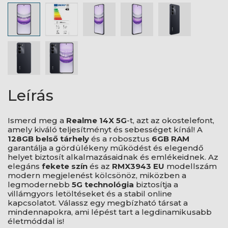
Leírás
Ismerd meg a
Realme 14X 5G
-t, azt az okostelefont,
amely kiváló teljesítményt és sebességet kínál! A
128GB belső tárhely
és a robosztus
6GB RAM
garantálja a gördülékeny működést és elegendő
helyet biztosít alkalmazásaidnak és emlékeidnek. Az
elegáns
fekete szín
és az
RMX3943 EU
modellszám
modern megjelenést kölcsönöz, miközben a
legmodernebb
5G technológia
biztosítja a
villámgyors letöltéseket és a stabil online
kapcsolatot. Válassz egy megbízható társat a
mindennapokra, ami lépést tart a legdinamikusabb
életmóddal is!