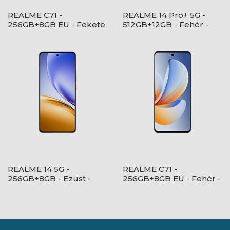
REALME C71 -
REALME 14 Pro+ 5G -
256GB+8GB EU - Fekete
512GB+12GB - Fehér -
- RMX5303 EU
RMX5051 EU
REALME 14 5G -
REALME C71 -
256GB+8GB - Ezüst -
256GB+8GB EU - Fehér -
RMX5070 EU
RMX5303 EU