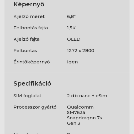
Képernyő
Kijelző méret
6,8"
Felbontás fajta
1,5K
Kijelző fajta
OLED
Felbontás
1272 x 2800
Érintőképernyő
Igen
Specifikáció
SIM foglalat
2 db nano + eSim
Processzor gyártó
Qualcomm
SM7635
Snapdragon 7s
Gen 3