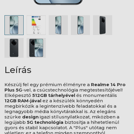
Leírás
Készülj fel egy prémium élményre a
Realme 14 Pro
Plus 5G
-vel, a csúcstechnológia megtestesítőjével!
Elképesztő
512GB tárhelyével
és monumentális
12GB RAM-jával
ez a készülék könnyedén
megbirkózik a legintenzívebb feladatokkal és a
legnagyobb média könyvtárakkal is. Az elegáns
szürke
design
igazi stílusnyilatkozat, miközben a
legújabb
5G technológia
biztosítja a hihetetlenül
gyors és stabil kapcsolatot. A "Plus" utótag nem
véletlen: ez a telefon minden szempontból