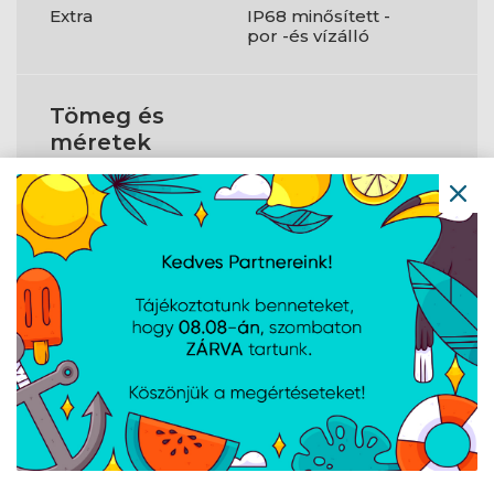
Extra
IP68 minősített -
por -és vízálló
Tömeg és
méretek
Méret
163.5 x 77.3 x 8
Súly
194 gr
Tápellátás
Akkumulátor
6000 mAh
Gyorstöltés (Quick
Igen
Charge)