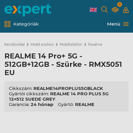
0
Kategóriák
Menü
Kezdőoldal
Mobil eszköz
Mobiltelefon
Realme
REALME 14 Pro+ 5G -
512GB+12GB - Szürke - RMX5051
EU
Cikkszám:
REALME14PROPLUS5GBLACK
Gyártói cikkszám:
REALME 14 PRO PLUS 5G
12+512 SUEDE GREY
Garancia:
24 hónap
Gyártó:
REALME