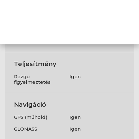
Fényképezőgép
Felbontás a
4K@30fps
felvételi
1080p@30/60/120fps
sebességnél
Videófelvételi
2160p;1080p
módok
Teljesítmény
Rezgő
Igen
figyelmeztetés
Navigáció
GPS (műhold)
Igen
GLONASS
Igen