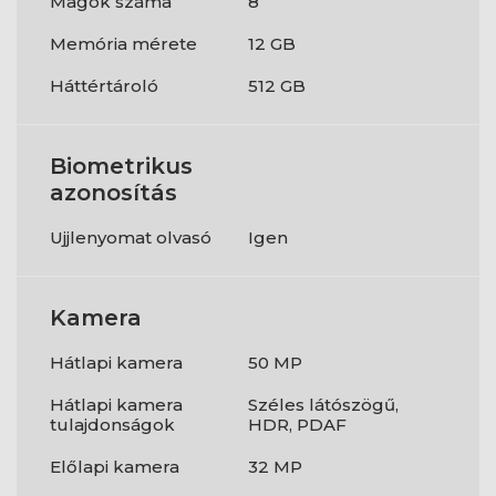
Magok száma
8
Memória mérete
12 GB
Háttértároló
512 GB
Biometrikus
azonosítás
Ujjlenyomat olvasó
Igen
Kamera
Hátlapi kamera
50 MP
Hátlapi kamera
Széles látószögű,
tulajdonságok
HDR, PDAF
Előlapi kamera
32 MP