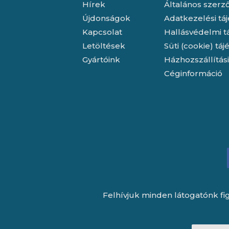
Hírek
Általános szerző
Újdonságok
Adatkezelési tá
Kapcsolat
Hallásvédelmi t
Letöltések
Süti (cookie) tá
Gyártóink
Házhozszállítás
Céginformáció
Felhívjuk minden látogatónk fig