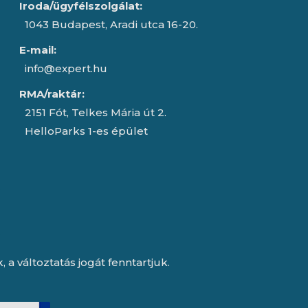
Iroda/ügyfélszolgálat:
1043 Budapest, Aradi utca 16-20.
E-mail:
info@expert.hu
RMA/raktár:
2151 Fót, Telkes Mária út 2.
HelloParks 1-es épület
a változtatás jogát fenntartjuk.