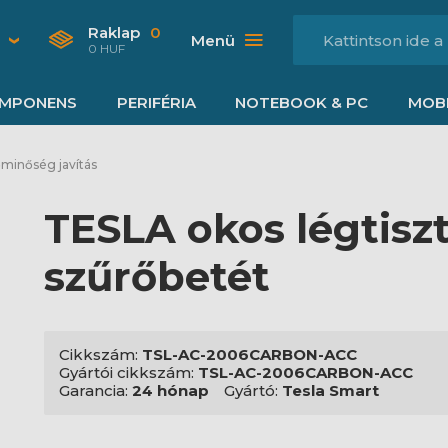
Raklap
0
Menü
0 HUF
MPONENS
PERIFÉRIA
NOTEBOOK & PC
MOBI
minőség javítás
TESLA okos légtiszt
szűrőbetét
Cikkszám:
TSL-AC-2006CARBON-ACC
Gyártói cikkszám:
TSL-AC-2006CARBON-ACC
Garancia:
24 hónap
Gyártó:
Tesla Smart