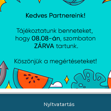
Technikai adatok
Műszaki adatok
Termék típusa
Lé
A weboldalon esetlegesen előforduló elektronikus feltöltési, techn
Nyitvatartás