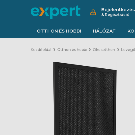
Bejelentkezés
& Regisztráció
OTTHON ÉS HOBBI
HÁLÓZAT
KO
Kezdőoldal
Otthon és hobbi
Okosotthon
Levegő