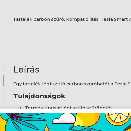
Tartalék carbon szűrő. Kompatibilitás: Tesla Smart A
Leírás
Egy tartalék légtisztító carbon szűrőbetét a Tesla S
Tulajdonságok
Termék típusa: Légtisztító szűrőbetét
Kompatibilitás: Tesla okos légtisztító, Pro M
Színe: Fekete
Termék mérete: 317 x 228 x 10 mm
Termék súlya: 130 g