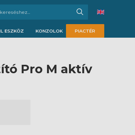
L ESZKÖZ
KONZOLOK
PIACTÉR
ító Pro M aktív