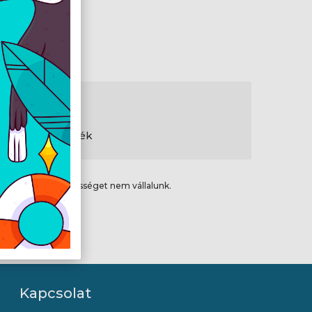
gtisztító tartozék
ikai hibákért felelősséget nem vállalunk.
Kapcsolat