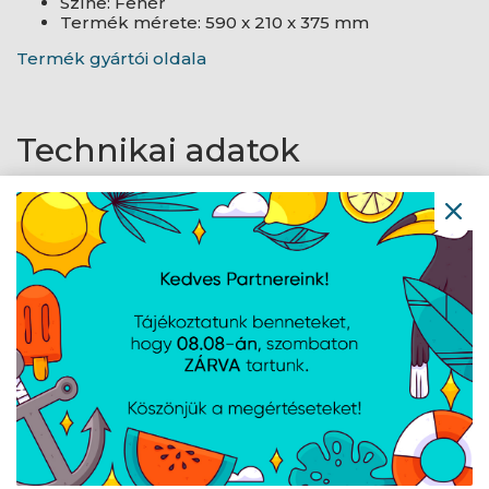
Színe: Fehér
Termék mérete: 590 x 210 x 375 mm
Termék gyártói oldala
Technikai adatok
Műszaki
adatok
Termék típusa
Fűtőtest
A weboldalon esetlegesen előforduló elektronikus feltöltési,
technikai hibákért felelősséget nem vállalunk.