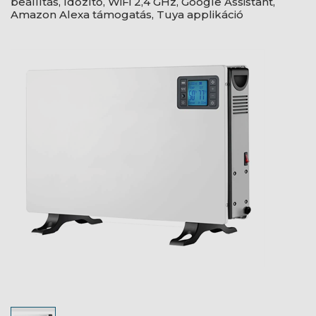
beállítás, Időzítő, WiFi 2,4 GHz, Google Assistant,
Amazon Alexa támogatás, Tuya applikáció