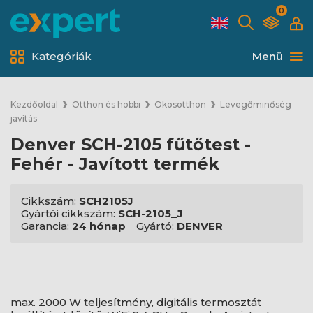
0
Kategóriák
Menü
Kezdőoldal
Otthon és hobbi
Okosotthon
Levegőminőség
javítás
Denver SCH-2105 fűtőtest -
Fehér - Javított termék
Cikkszám:
SCH2105J
Gyártói cikkszám:
SCH-2105_J
Garancia:
24 hónap
Gyártó:
DENVER
max. 2000 W teljesítmény, digitális termosztát