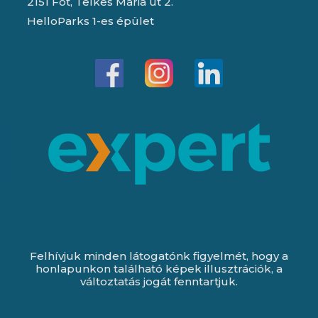
2151 Fót, Telkes Mária út 2.
HelloParks 1-es épület
Felhívjuk minden látogatónk figyelmét, hogy a
honlapunkon található képek illusztrációk, a
változtatás jogát fenntartjuk.