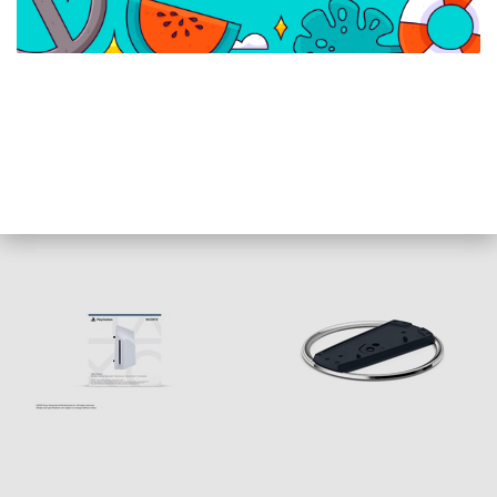
PlayStation 5 DualSense
PlayStation Dualsense
Edge Kontroller
töltőállomás
Karmodul