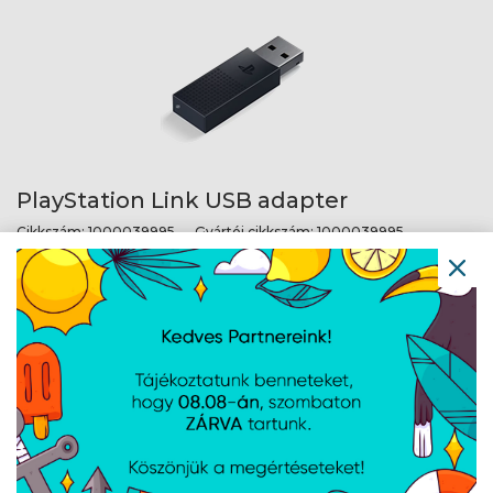
PlayStation Link USB adapter
Cikkszám:
1000039995
Gyártói cikkszám:
1000039995
1 /
1
AJÁNLATUNKBÓL