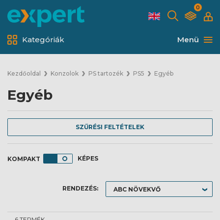
0
Kategóriák
Menü
Kezdőoldal
Konzolok
PS tartozék
PS5
Egyéb
Egyéb
SZŰRÉSI FELTÉTELEK
KÉPES
RENDEZÉS:
6 TERMÉK