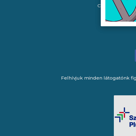
Céginformáció
Felhívjuk minden látogatónk fig