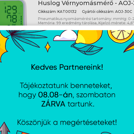
Huslog Vérnyomásmérő - AOJ-
Cikkszám:
KAT00132
Gyártói cikkszám:
AOJ-30C
Pneumatikus nyomásmérési tartomány: mmHg: 0
Memória: 99 eredmény tárolása, Kijelző mérete: 4,6"
IP21
Nyitvatartás
dési feltételek
Hétfő:
8:00 - 16:30
jékoztató
Kedd:
8:00 - 16:30
ájékoztató
Szerda:
8:00 - 16:30
jékoztató
Csütörtök:
8:00 - 16:30
i lehetőségek
Péntek:
8:00 - 15:30