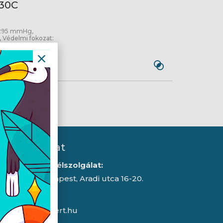
30C
-295 mmHg,
, Védelmi fokozat:
Kapcsolat
Iroda/ügyfélszolgálat:
1043 Budapest, Aradi utca 16-20.
E-mail:
info@expert.hu