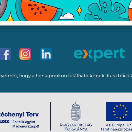
Garancia (P):
8:00 - 13:00
yelmét, hogy a honlapunkon található képek illusztrációk, 