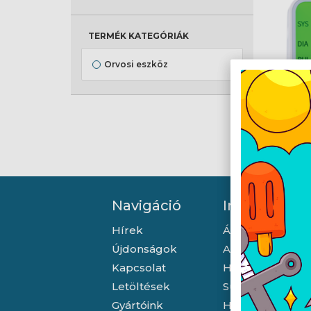
TERMÉK KATEGÓRIÁK
Orvosi eszköz
Navigáció
Információ
Hírek
Általános szerző
Újdonságok
Adatkezelési tá
Kapcsolat
Hallásvédelmi t
Letöltések
Süti (cookie) tá
Gyártóink
Házhozszállítás