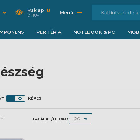
Raklap
0
Menü
0 HUF
MPONENS
PERIFÉRIA
NOTEBOOK & PC
MOBI
észség
KÉPES
ÉK
TALÁLAT/OLDAL: