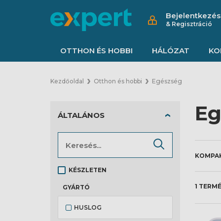
Bejelentkezés
& Regisztráció
OTTHON ÉS HOBBI
HÁLÓZAT
KO
Kezdőoldal
Otthon és hobbi
Egészség
Eg
ÁLTALÁNOS
KÉSZLETEN
1 TERM
GYÁRTÓ
HUSLOG