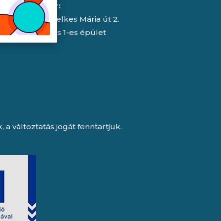
RMA/raktár:
2151 Fót, Telkes Mária út 2.
HelloParks 1-es épület
a változtatás jogát fenntartjuk.