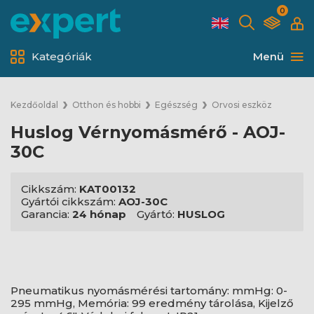
0
Kategóriák
Menü
Kezdőoldal
Otthon és hobbi
Egészség
Orvosi eszköz
Huslog Vérnyomásmérő - AOJ-
30C
Cikkszám:
KAT00132
Gyártói cikkszám:
AOJ-30C
Garancia:
24 hónap
Gyártó:
HUSLOG
Pneumatikus nyomásmérési tartomány: mmHg: 0-
295 mmHg, Memória: 99 eredmény tárolása, Kijelző