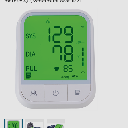
mérete: 4,6", Védelmi fokozat: IP21