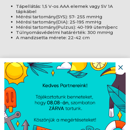
Tápellátás: 1,5 V-os AAA elemek vagy 5V 1A
tápkábel
Mérési tartomány(SYS): 57- 255 mmHg
Mérési tartomány(DIA): 25-195 mmHg
Mérési tartomány(Pulzus): 40-199 ütem/perc
Túlnyomásvédelmi határérték: 300 mmHg
A mandzsetta mérete: 22-42 cm
Kapcsolódó letöltések
DÁTUM
MEGNEVEZÉS
2025.05.07.
Huslog AOJ-30C
CE
2025.03.17.
Huslog
vérnyomásmérő
felhasználói
kézikönyv