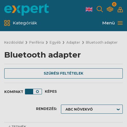
0
Kategóriák
Menü
Kezdőoldal
Periféria
Egyéb
Adapter
Bluetooth adapter
Bluetooth adapter
SZŰRÉSI FELTÉTELEK
KÉPES
RENDEZÉS:
4 TERMÉK