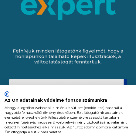
Felhívjuk minden látogatónk figyelmét, hogy a
honlapunkon található képek illusztrációk, a
változtatás jogát fenntartjuk.
Az Ön adatainak védelme fontos számunkra
Ahogy a legtöbb weboldal, a miénk is sütiket (cookie-kat) használ a
nagyobb felhasználói élmény érdekében. Ezt látogatóink adatainak
elemzésére, webhelyünk fejlesztésére, személyre szabott tartalom
megjelenítésére és nagyszerű webhely-élmény biztosítására, valamint
célzott hirdetésekhez alkalmazzuk. Az "Elfogadom" gombra kattintva
Ön elfogadja a sütik használatát.