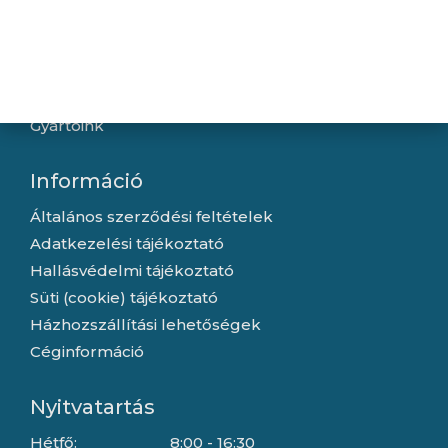
Hírek
Újdonságok
Kapcsolat
Letöltések
Gyártóink
Információ
Általános szerződési feltételek
Adatkezelési tájékoztató
Hallásvédelmi tájékoztató
Süti (cookie) tájékoztató
Házhozszállítási lehetőségek
Céginformáció
Nyitvatartás
Hétfő:
8:00 - 16:30