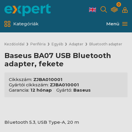
0
Kategóriák
Menü
Kezdőoldal
Periféria
Egyéb
Adapter
Bluetooth adapter
Baseus BA07 USB Bluetooth
adapter, fekete
Cikkszám:
ZJBA010001
Gyártói cikkszám:
ZJBA010001
Garancia:
12 hónap
Gyártó:
Baseus
Bluetooth 5.3, USB Type-A, 20 m