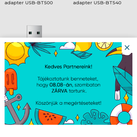
adapter USB-BT500
adapter USB-BT540
Baseus BA07 USB
Bluetooth adapter,
fekete
Navigáció