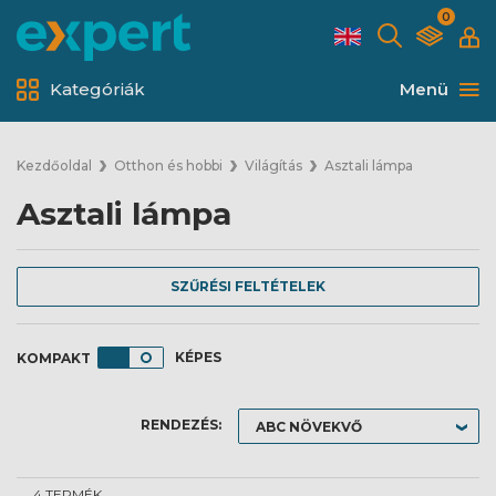
0
Kategóriák
Menü
Kezdőoldal
Otthon és hobbi
Világítás
Asztali lámpa
Asztali lámpa
SZŰRÉSI FELTÉTELEK
KÉPES
RENDEZÉS:
4 TERMÉK