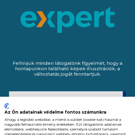
Felhívjuk minden látogatónk figyelmét, hogy a
honlapunkon található képek illusztrációk, a
változtatás jogát fenntartjuk.
Az Ön adatainak védelme fontos számunkra
Ahogy a legtöbb weboldal, a miénk is sütiket (cookie-kat) használ a
nagyobb felhasználói élmény érdekében. Ezt látogatóink adatainak
elemzésére, webhelyünk fejlesztésére, személyre szabott tartalom
megjelenítésére és nagyszerű webhely-élmény biztosítására, valamint