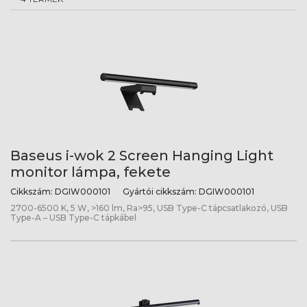
Baseus i-wok 2 Screen Hanging Light
monitor lámpa, fekete
Cikkszám:
DGIW000101
Gyártói cikkszám:
DGIW000101
2700-6500 K, 5 W, >160 lm, Ra>95, USB Type-C tápcsatlakozó, USB
Type-A – USB Type-C tápkábel