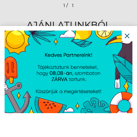
1 /
1
AJÁNLATUNKBÓL
Baseus i-wok 3 Magnetic
Baseus i-wok 2 Screen
Screen Hanging Light
Hanging Light monitor
monitor lámpa, fekete
lámpa, fekete