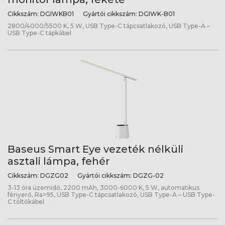
Cikkszám:
DGIWKB01
Gyártói cikkszám:
DGIWK-B01
2800/4000/5500 K, 5 W, USB Type-C tápcsatlakozó, USB Type-A –
USB Type-C tápkábel
Baseus Smart Eye vezeték nélküli
asztali lámpa, fehér
Cikkszám:
DGZG02
Gyártói cikkszám:
DGZG-02
3-13 óra üzemidő, 2200 mAh, 3000-6000 K, 5 W, automatikus
fényerő, Ra>95, USB Type-C tápcsatlakozó, USB Type-A – USB Type-
C töltőkábel