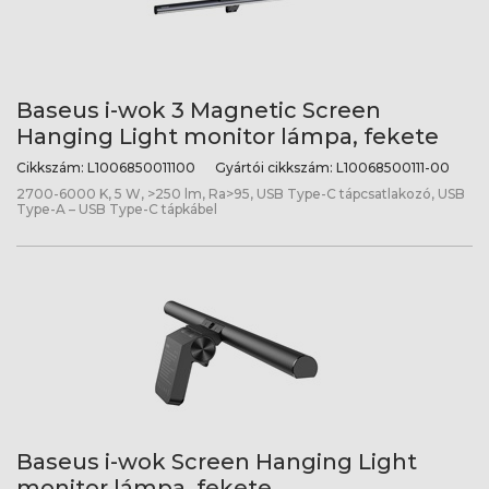
Baseus i-wok 3 Magnetic Screen
Hanging Light monitor lámpa, fekete
Cikkszám:
L1006850011100
Gyártói cikkszám:
L10068500111-00
2700-6000 K, 5 W, >250 lm, Ra>95, USB Type-C tápcsatlakozó, USB
Type-A – USB Type-C tápkábel
Baseus i-wok Screen Hanging Light
monitor lámpa, fekete