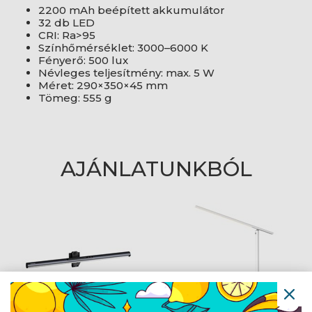
2200 mAh beépített akkumulátor
32 db LED
CRI: Ra>95
Színhőmérséklet: 3000–6000 K
Fényerő: 500 lux
Névleges teljesítmény: max. 5 W
Méret: 290×350×45 mm
Tömeg: 555 g
AJÁNLATUNKBÓL