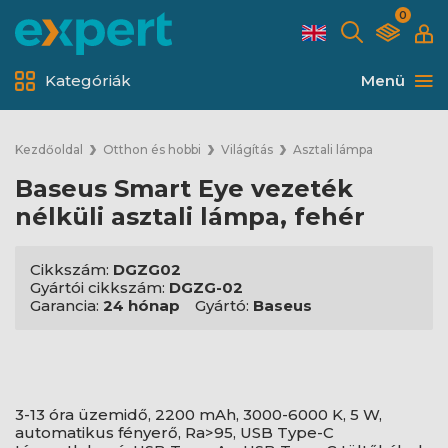
0
Kategóriák
Menü
Kezdőoldal
Otthon és hobbi
Világítás
Asztali lámpa
Baseus Smart Eye vezeték
nélküli asztali lámpa, fehér
Cikkszám:
DGZG02
Gyártói cikkszám:
DGZG-02
Garancia:
24 hónap
Gyártó:
Baseus
3-13 óra üzemidő, 2200 mAh, 3000-6000 K, 5 W,
automatikus fényerő, Ra>95, USB Type-C