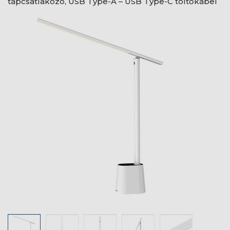
tápcsatlakozó, USB Type-A – USB Type-C töltőkábel