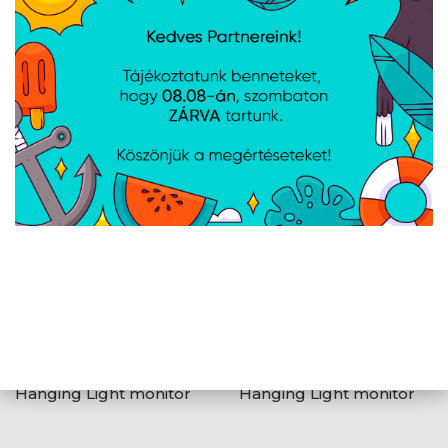
Baseus i-wok 3 Magnetic
Baseus Smart Eye
Screen Hanging Light
vezeték nélküli asztali
monitor lámpa, fekete
lámpa, fehér
Baseus i-wok 2 Screen
Baseus i-wok Screen
Hanging Light monitor
Hanging Light monitor
lámpa, fekete
lámpa, fekete