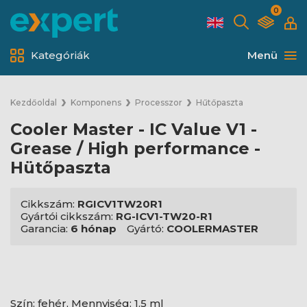
0
Kategóriák
Menü
Kezdőoldal
Komponens
Processzor
Hűtőpaszta
Cooler Master - IC Value V1 -
Grease / High performance -
Hütőpaszta
Cikkszám:
RGICV1TW20R1
Gyártói cikkszám:
RG-ICV1-TW20-R1
Garancia:
6 hónap
Gyártó:
COOLERMASTER
Szín: fehér, Mennyiség: 1.5 ml