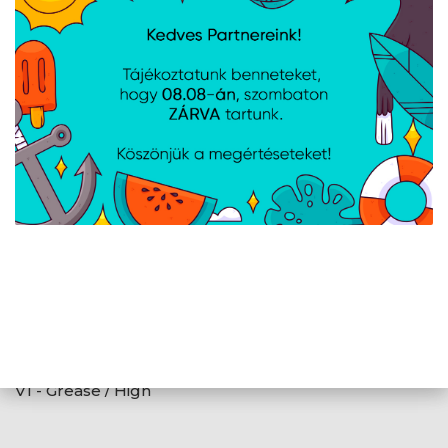
Cooler Master - IC
Cooler Master - RPD
Essential E1 - Grease /
Grease / High
High performance -
performance
Hütőpaszta - Szürke
Cooler Master - IC Value
V1 - Grease / High
performance -
Hütőpaszta