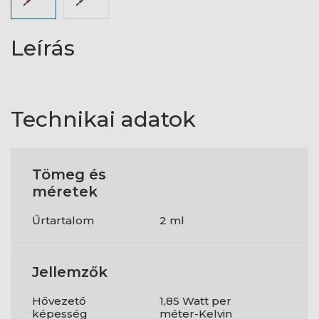
Leírás
Technikai adatok
Tömeg és
méretek
Űrtartalom
2 ml
Jellemzők
Hővezető
1,85 Watt per
képesség
méter-Kelvin