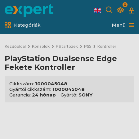
0
Kategóriák
Menü
Kezdőoldal
Konzolok
PS tartozék
PS5
Kontroller
PlayStation Dualsense Edge
Fekete Kontroller
Cikkszám:
1000045048
Gyártói cikkszám:
1000045048
Garancia:
24 hónap
Gyártó:
SONY