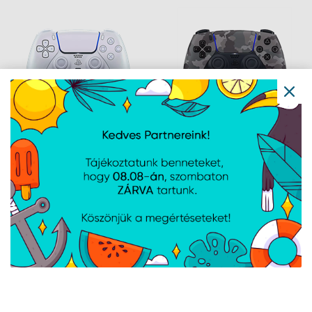
PlayStation Dualsense
PlayStation Dualsense
Pearl kontroller
Grey Camo Kontroller
Navigáció
Hírek
Újdonságok