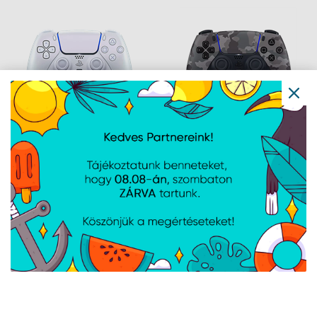
PlayStation Dualsense
PlayStation Dualsense
Pearl kontroller
Grey Camo Kontroller
Navigáció
Hírek
Újdonságok