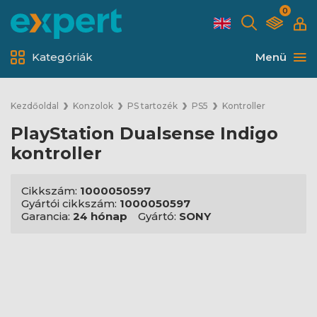
0
Kategóriák
Menü
Kezdőoldal
Konzolok
PS tartozék
PS5
Kontroller
PlayStation Dualsense Indigo
kontroller
Cikkszám:
1000050597
Gyártói cikkszám:
1000050597
Garancia:
24 hónap
Gyártó:
SONY