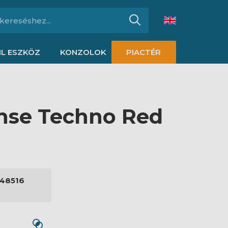
L ESZKÖZ
KONZOLOK
PIACTÉR
ense Techno Red
48516