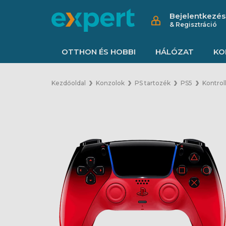
Bejelentkezés
& Regisztráció
OTTHON ÉS HOBBI
HÁLÓZAT
KO
Kezdőoldal
Konzolok
PS tartozék
PS5
Kontrol