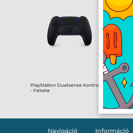
PlayStation Dualsense kontroller
PlaySt
- Fekete
- Fehé
Navigáció
Információ