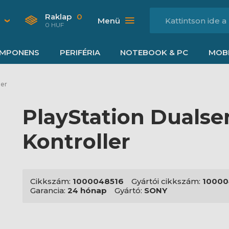
Raklap
0
Menü
0 HUF
MPONENS
PERIFÉRIA
NOTEBOOK & PC
MOBI
ler
PlayStation Duals
Kontroller
Cikkszám:
1000048516
Gyártói cikkszám:
10000
Garancia:
24 hónap
Gyártó:
SONY