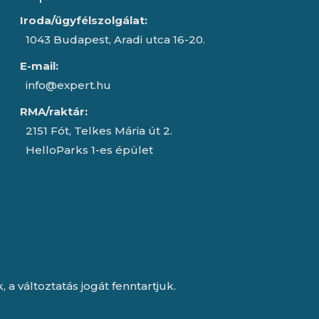
Iroda/ügyfélszolgálat:
1043 Budapest, Aradi utca 16-20.
E-mail:
info@expert.hu
RMA/raktár:
2151 Fót, Telkes Mária út 2.
HelloParks 1-es épület
a változtatás jogát fenntartjuk.