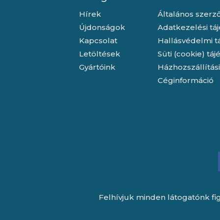
Hírek
Általános szerző
Újdonságok
Adatkezelési tá
Kapcsolat
Hallásvédelmi t
Letöltések
Süti (cookie) tá
Gyártóink
Házhozszállítás
Céginformáció
Felhívjuk minden látogatónk fig