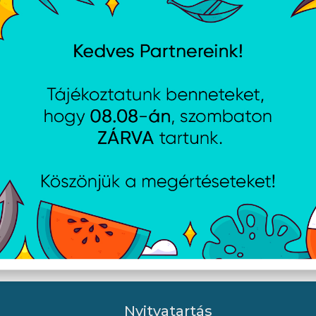
ation Dualsense kontroller
PlayStation Dualsense Pea
r
kontroller
Nyitvatartás