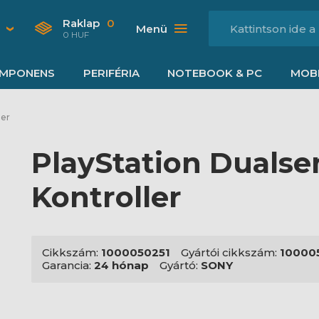
Raklap
0
Menü
0 HUF
MPONENS
PERIFÉRIA
NOTEBOOK & PC
MOBI
ler
PlayStation Dualse
Kontroller
Cikkszám:
1000050251
Gyártói cikkszám:
10000
Garancia:
24 hónap
Gyártó:
SONY