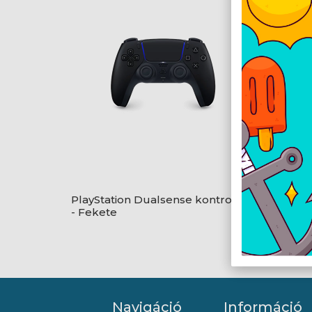
PlayStation Dualsense kontroller
PlaySt
- Fekete
- Fehé
Navigáció
Információ