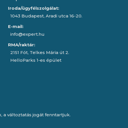
Iroda/ügyfélszolgálat:
1043 Budapest, Aradi utca 16-20.
E-mail:
info@expert.hu
RMA/raktár:
2151 Fót, Telkes Mária út 2.
HelloParks 1-es épület
a változtatás jogát fenntartjuk.