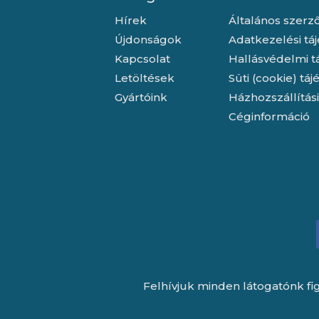
Hírek
Általános szerző
Újdonságok
Adatkezelési tá
Kapcsolat
Hallásvédelmi t
Letöltések
Süti (cookie) tá
Gyártóink
Házhozszállítás
Céginformáció
Felhívjuk minden látogatónk fig