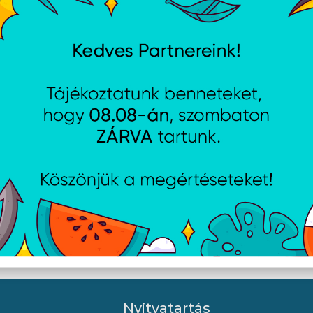
ation Dualsense kontroller
PlayStation Dualsense Pea
r
kontroller
Nyitvatartás