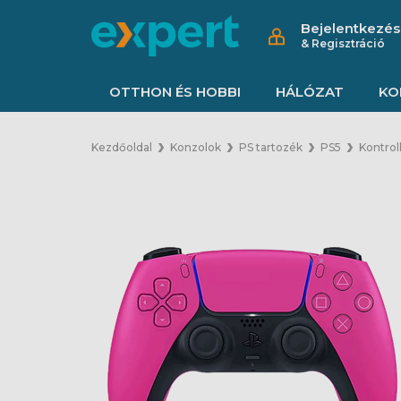
Bejelentkezés
& Regisztráció
OTTHON ÉS HOBBI
HÁLÓZAT
KO
Kezdőoldal
Konzolok
PS tartozék
PS5
Kontrol