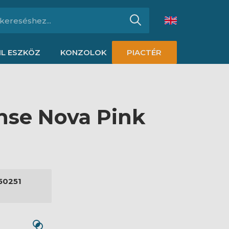
L ESZKÖZ
KONZOLOK
PIACTÉR
nse Nova Pink
50251