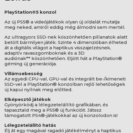
PlayStation®5 konzol
Az új PS5® a videójátékok olyan új oldalát mutatja
meg neked, amiről eddig még álmodni sem mertél.
Az ultragyors SSD-nek köszönhetően pillanatok alatt
betölt bármilyen játék. Szinte 4 dimenzióban élheted
át a digitális világot a haptikus visszajelzésnek,
adaptív ravaszgomboknak és a 3D
audiónak** köszönhetően. Eljött hát a PlayStation®
géming új generációja.
Villámsebesség
Az egyedi CPU-val, GPU-val és integrált be-/kimeneti
SSD-vel a PlayStation® konzolban rejlő lehetőségek
új kapui nyílnak meg előtted.
Elképesztő játékok
Gyönyörködj a lélegzetelállító grafikában, és
tapasztald meg a PS5® új funkcióit. Játssz
támogatott PS4®-játékokkal az új konzolodon is!
Lélegzetelállító hatás
Élj át egy magával ragadó játékélményt a haptikus