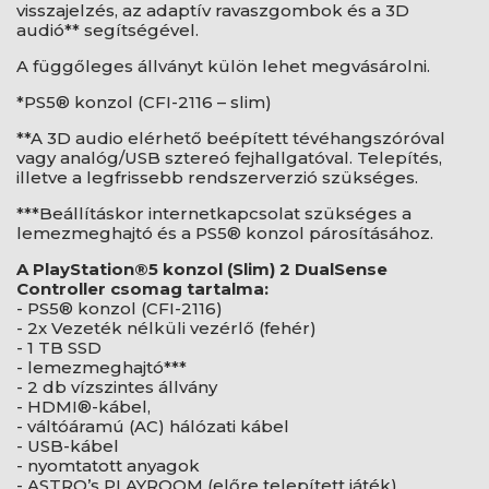
visszajelzés, az adaptív ravaszgombok és a 3D
audió** segítségével.
A függőleges állványt külön lehet megvásárolni.
*PS5® konzol (CFI-2116 – slim)
**A 3D audio elérhető beépített tévéhangszóróval
vagy analóg/USB sztereó fejhallgatóval. Telepítés,
illetve a legfrissebb rendszerverzió szükséges.
***Beállításkor internetkapcsolat szükséges a
lemezmeghajtó és a PS5® konzol párosításához.
A PlayStation®5 konzol (Slim) 2 DualSense
Controller csomag tartalma:
- PS5® konzol (CFI-2116)
- 2x Vezeték nélküli vezérlő (fehér)
- 1 TB SSD
- lemezmeghajtó***
- 2 db vízszintes állvány
- HDMI®-kábel,
- váltóáramú (AC) hálózati kábel
- USB-kábel
- nyomtatott anyagok
- ASTRO’s PLAYROOM (előre telepített játék)