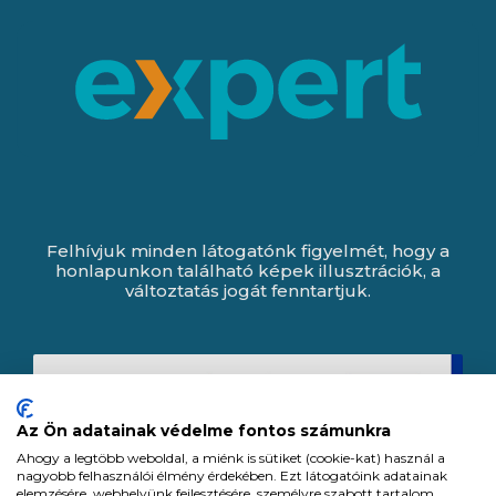
Felhívjuk minden látogatónk figyelmét, hogy a
honlapunkon található képek illusztrációk, a
változtatás jogát fenntartjuk.
Az Ön adatainak védelme fontos számunkra
Ahogy a legtöbb weboldal, a miénk is sütiket (cookie-kat) használ a
nagyobb felhasználói élmény érdekében. Ezt látogatóink adatainak
elemzésére, webhelyünk fejlesztésére, személyre szabott tartalom