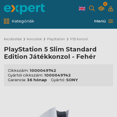
0
Kategóriák
Menü
Kezdőoldal
Konzolok
PlayStation
PS5 konzol
PlayStation 5 Slim Standard
Edition Játékkonzol - Fehér
Cikkszám:
1000049742
Gyártói cikkszám:
1000049742
Garancia:
36 hónap
Gyártó:
SONY