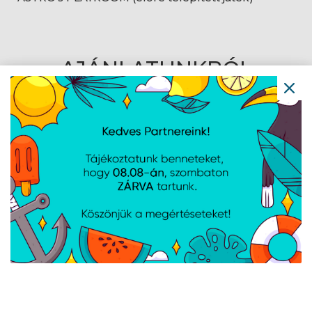
AJÁNLATUNKBÓL
PlayStation 5
PlayStation 5 Slim
Pro Játékkonzol - Fehér
Standard
Edition Játékkonzol -
Fehér