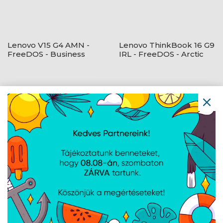
Lenovo V15 G4 AMN -
Lenovo ThinkBook 16 G9
FreeDOS - Business
IRL - FreeDOS - Arctic
Black
Grey
Lenovo V15 G4 AMN -
Lenovo LOQ 15AHP10 -
FreeDOS - Business
FreeDOS - Luna Grey
Black