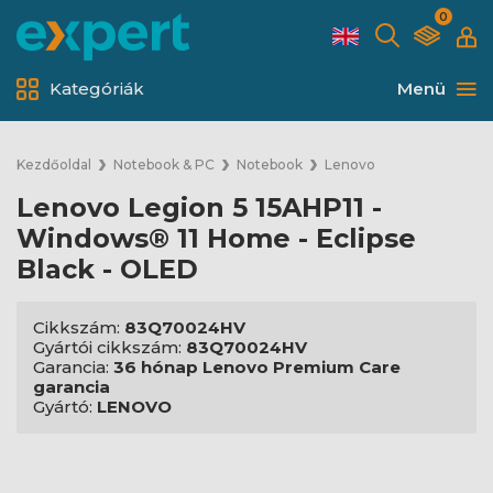
0
Kategóriák
Menü
Kezdőoldal
Notebook & PC
Notebook
Lenovo
Lenovo Legion 5 15AHP11 -
Windows® 11 Home - Eclipse
Black - OLED
Cikkszám:
83Q70024HV
Gyártói cikkszám:
83Q70024HV
Garancia:
36 hónap Lenovo Premium Care
garancia
Gyártó:
LENOVO