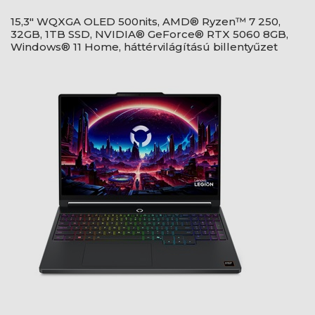
15,3" WQXGA OLED 500nits, AMD® Ryzen™ 7 250,
32GB, 1TB SSD, NVIDIA® GeForce® RTX 5060 8GB,
Windows® 11 Home, háttérvilágítású billentyűzet