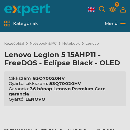
0
Kategóriák
Menü
Kezdőoldal
Notebook & PC
Notebook
Lenovo
Lenovo Legion 5 15AHP11 -
FreeDOS - Eclipse Black - OLED
Cikkszám:
83Q70020HV
Gyártói cikkszám:
83Q70020HV
Garancia:
36 hónap Lenovo Premium Care
garancia
Gyártó:
LENOVO