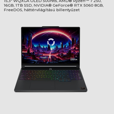
15,3" WQXGA OLED 500nits, AMD® Ryzen™ 7 250,
16GB, 1TB SSD, NVIDIA® GeForce® RTX 5060 8GB,
FreeDOS, háttérvilágítású billentyűzet