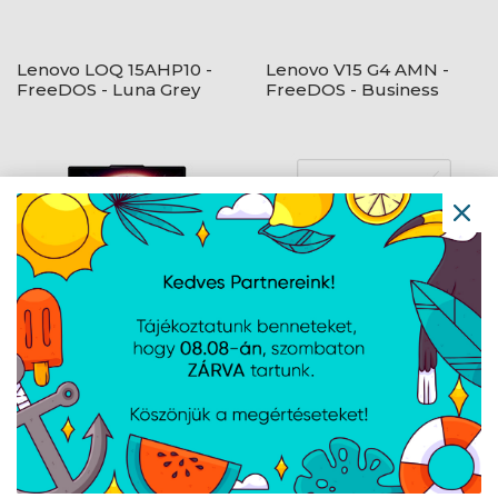
Lenovo LOQ 15AHP10 -
Lenovo V15 G4 AMN -
FreeDOS - Luna Grey
FreeDOS - Business
Black
ÚJDONSÁG
Lenovo Legion 5 15AHP11
Lenovo IdeaPad Slim 3
- FreeDOS - Eclipse
15ABR8 - FreeDOS -
Black - OLED
Arctic Grey