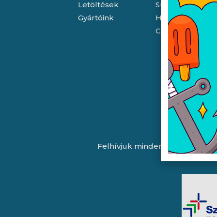
Letöltések
Süti (cookie) tá
Gyártóink
Házhozszállítás
Céginformáció
Felhívjuk minden látogatónk fig