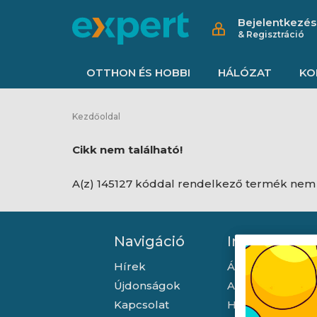
Bejelentkezés
& Regisztráció
OTTHON ÉS HOBBI
HÁLÓZAT
KO
Kezdőoldal
Cikk nem található!
A(z) 145127 kóddal rendelkező termék nem 
Navigáció
Információ
Hírek
Általános szerző
Újdonságok
Adatkezelési tá
Kapcsolat
Hallásvédelmi t