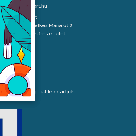
info@expert.hu
RMA/raktár:
2151 Fót, Telkes Mária út 2.
HelloParks 1-es épület
a változtatás jogát fenntartjuk.