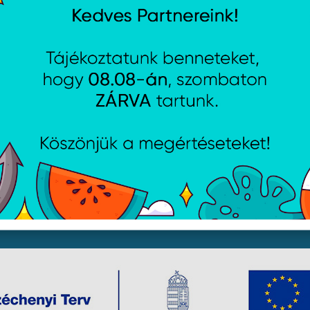
jékoztató
Csütörtök:
8:00 - 16:30
i lehetőségek
Péntek:
8:00 - 15:30
Garancia (P):
8:00 - 13:00
yelmét, hogy a honlapunkon található képek illusztrációk, 