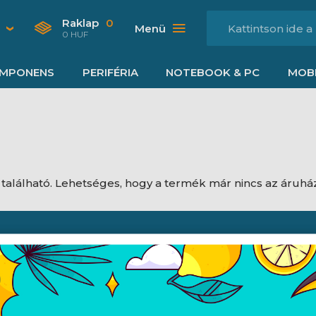
Raklap
0
Menü
0 HUF
MPONENS
PERIFÉRIA
NOTEBOOK & PC
MOBI
található. Lehetséges, hogy a termék már nincs az áruh
Nyitvatartás
dési feltételek
Hétfő:
8:00 - 16:30
jékoztató
Kedd:
8:00 - 16:30
ájékoztató
Szerda:
8:00 - 16:30