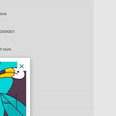
pos
00000:1
27 mm
6,5 mm
00:1
0 Hz