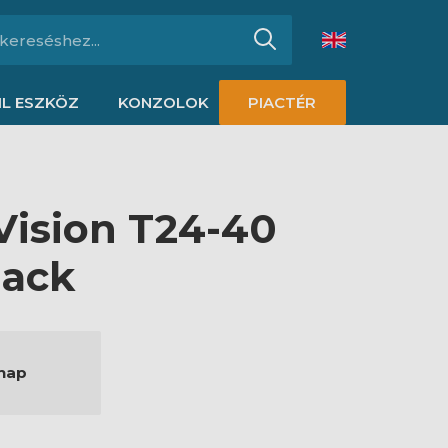
L ESZKÖZ
KONZOLOK
PIACTÉR
Vision T24-40
lack
nap