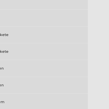
kete
kete
en
en
em