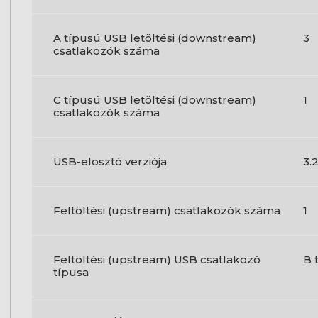
A típusú USB letöltési (downstream)
3
csatlakozók száma
C típusú USB letöltési (downstream)
1
csatlakozók száma
USB-elosztó verziója
3.2
Feltöltési (upstream) csatlakozók száma
1
Feltöltési (upstream) USB csatlakozó
B 
típusa