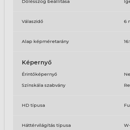
Dőlésszög beállítása
Ig
Válaszidő
6 
Alap képméretarány
16
Képernyő
Érintőképernyő
N
Színskála szabvány
Re
HD típusa
Fu
Háttérvilágítás típusa
W