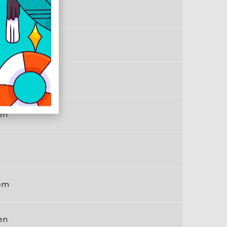
em
en
em
en