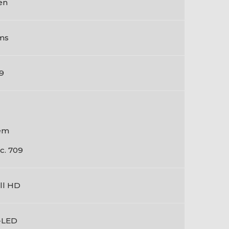
en
ms
:9
em
c. 709
ll HD
-LED