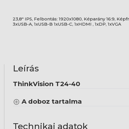
23,8" IPS, Felbontás: 1920x1080, Képarány 16:9, Képfr
3xUSB-A, 1xUSB-B 1xUSB-C, 1xHDMI , 1xDP, 1xVGA
Leírás
ThinkVision T24-40
A doboz tartalma
Technikai adatok