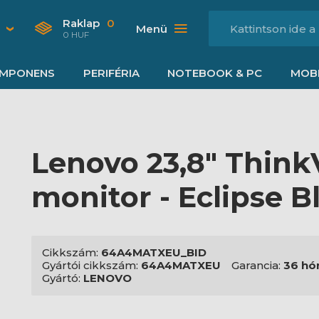
Raklap
0
Menü
0 HUF
MPONENS
PERIFÉRIA
NOTEBOOK & PC
MOBI
Lenovo 23,8" Think
monitor - Eclipse B
Cikkszám:
64A4MATXEU_BID
Gyártói cikkszám:
64A4MATXEU
Garancia:
36 hó
Gyártó:
LENOVO