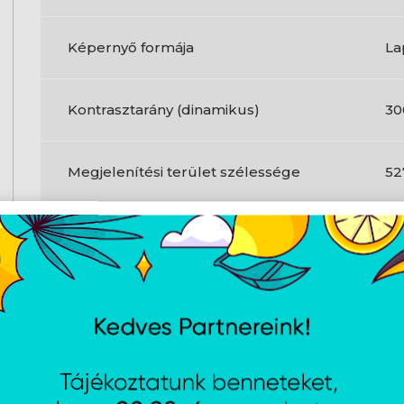
Képernyő formája
La
Kontrasztarány (dinamikus)
30
Megjelenítési terület szélessége
5
Megjelenítési terület magassága
29
Kontrasztarány (általános)
15
Max. frissítési sebesség
12