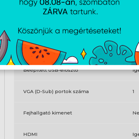
Beépített hangszóró(k)
N
HDMI portok mennyisége
1
DisplayPort száma
1
Beépített USB-elosztó
Ig
VGA (D-Sub) portok száma
1
Fejhallgató kimenet
N
HDMI
Ig