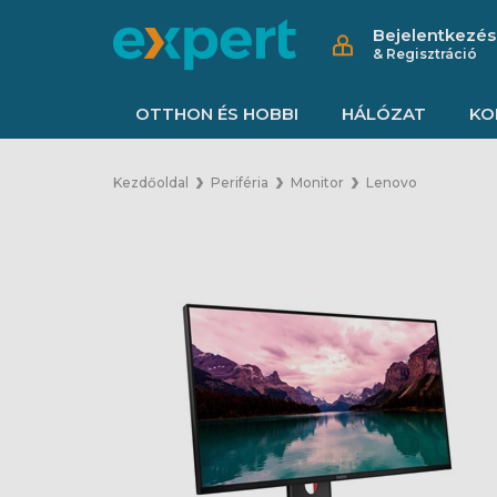
Bejelentkezés
& Regisztráció
OTTHON ÉS HOBBI
HÁLÓZAT
KO
Kezdőoldal
Periféria
Monitor
Lenovo