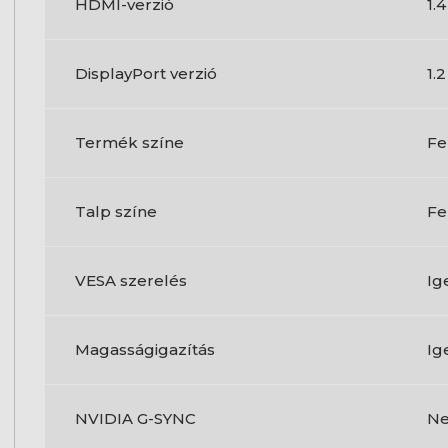
HDMI-verzió
1.4
DisplayPort verzió
1.2
Termék színe
Fe
Talp színe
Fe
VESA szerelés
Ig
Magasságigazítás
Ig
NVIDIA G-SYNC
N